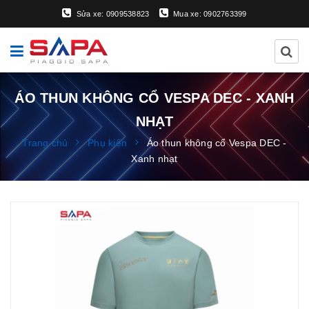
Sửa xe: 0909538823
Mua xe: 0902763399
ÁO THUN KHÔNG CỔ VESPA DEC - XANH
NHẠT
Trang chủ
Phụ kiện
Áo thun không cổ Vespa DEC -
Xanh nhạt