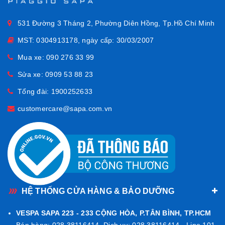
tư trong từng chi tiết nhỏ của Vespa.
531 Đường 3 Tháng 2, Phường Diên Hồng, Tp.Hồ Chí Minh
Áo thun màu xanh nhạt
này không chỉ dễ phối đồ, mà còn là
cách tinh tế để bạn thể hiện cá tính – dù là đi dạo phố, café
MST: 0304913178, ngày cấp: 30/03/2007
cuối tuần hay vi vu trên chiếc Vespa giữa thành phố.
Mua xe:
090 276 33 99
Nếu bạn cần thêm thông tin hoặc hỗ trợ về sản phẩm, hãy liên
Sửa xe:
0909 53 88 23
hệ
Hotline 0902763399
để được tư vấn chi tiết và chính xác
Tổng đài:
1900252633
nhất.
customercare@sapa.com.vn
HỆ THỐNG CỬA HÀNG & BẢO DƯỠNG
VESPA SAPA 223 - 233 CỘNG HÒA, P.TÂN BÌNH, TP.HCM
Bán hàng: 028.38116414. Dịch vụ: 028.38116414 - Line 101