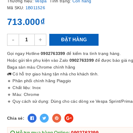
Thương hiệu:
Vespa
Tình trạng:
Còn hàng
Mã SKU:
1B011526
713.000₫
-
+
ĐẶT HÀNG
Gọi ngay Hotline
0902763399
để kiểm tra tình trạng hàng.
Hoặc gửi tên phụ kiện vào Zalo
0902763399
để được báo giá ng
Baga sàn màu Chrome chính hãng
🚛 Có hỗ trợ giao hàng tận nhà cho khách tỉnh.
🔹 Phân phối chính hãng Piaggio
🔹 Chất liệu: Inox
🔹 Màu: Chrome
🔹 Quy cách sử dụng: Dùng cho các dòng xe Vespa Sprint/Prim
Chia sẻ:
Hỗ trợ mua hàng Online:
0902763399