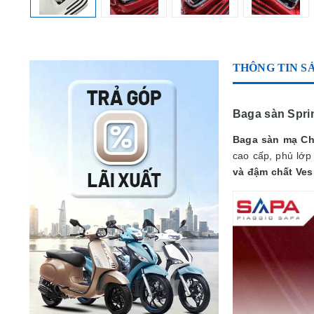
THÔNG TIN S
Baga sàn Sprin
Baga sàn
mạ C
cao cấp, phủ lớ
và đậm chất Ves