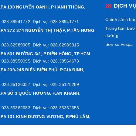
DỊCH V
APA 130 NGUYỄN OANH, P.HẠNH THÔNG,
Chính sách bả
 028.38941772. Dịch vụ: 028.38941771
trọng & Chất liệu cao cấp
Trung tâm Bảo
PA 372-374 NGUYỄN THỊ THẬP, P.TÂN HƯNG,
dưỡng
rome:
Giúp baga luôn sáng bóng, chống gỉ sét và bền đẹp theo thời
Sơn xe Vespa
hít form xe:
Lắp đặt vừa vặn, không cần chế cháo, giữ nguyên thẩ
 028.62989905. Dịch vụ: 028.62989915
hắc chắn:
Chịu tải trọng tối đa khoảng
2 kg
, phù hợp để đặt túi xác
PA 531 ĐƯỜNG 3/2, P.DIÊN HỒNG, TP.HCM
 028.38550095. Dịch vụ: 028.38564673
PA 239-245 ĐIỆN BIÊN PHỦ, P.GIA ĐỊNH,
 028.35126337. Dịch vụ: 028.35128289
APA SỐ 3 QUỐC HƯƠNG, P.AN KHÁNH,
 028.36362683. Dịch vụ: 028.36362653
APA 131 KINH DƯƠNG VƯƠNG, P.PHÚ LÂM,
 028.38778855. Dịch vụ: 028.38778859