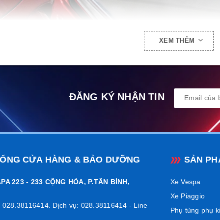
XEM THÊM
ĐĂNG KÝ NHẬN TIN
HỐNG CỬA HÀNG & BẢO DƯỠNG
SẢN PH
PA 223 - 233 CỘNG HÒA, P.TÂN BÌNH,
Xe Vespa
Xe Piaggio
 028.38116414. Dịch vụ: 028.38116414 - Line
Phụ tùng phụ k