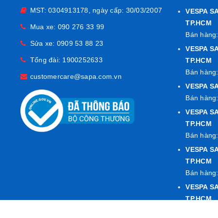
MST: 0304913178, ngày cấp: 30/03/2007
VESPA S
TP.HCM
Mua xe:
090 276 33 99
Bán hàng:
Thiết kế sang 
Sửa xe:
0909 53 88 23
VESPA SA
Bề mặt mạ Ch
Tổng đài:
1900252633
TP.HCM
Thiết kế ôm k
Bán hàng:
customercare@sapa.com.vn
Khung inox c
VESPA SA
Bán hàng:
VESPA SA
TP.HCM
Bán hàng:
VESPA S
TP.HCM
Bán hàng:
VESPA S
TP.HCM
Bán hàng: