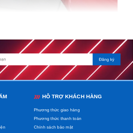
Đăng ký
ẨM
HỖ TRỢ KHÁCH HÀNG
Phương thức giao hàng
Phương thức thanh toán
iện
Chính sách bảo mật