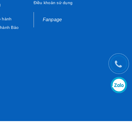
Điều khoản sử dụng
Ụ
o hành
Fanpage
 hành Bảo
 gian.
m mỹ nguyên bản.
h, vật dụng nhẹ hoặc phụ kiện trang trí.