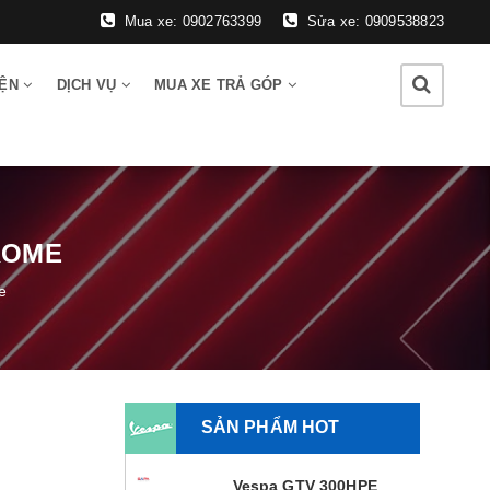
Mua xe: 0902763399
Sửa xe: 0909538823
IỆN
DỊCH VỤ
MUA XE TRẢ GÓP
ROME
e
SẢN PHẨM HOT
Vespa GTV 300HPE