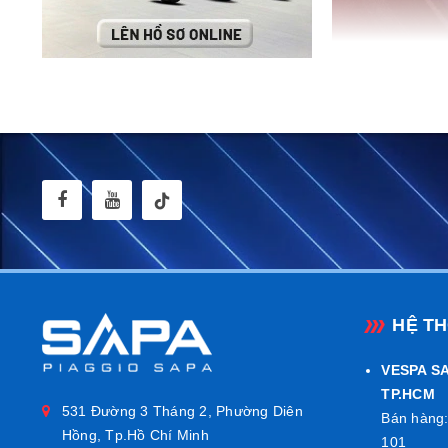
HỆ T
VESPA SA
TP.HCM
531 Đường 3 Tháng 2, Phường Diên
Bán hàng:
Hồng, Tp.Hồ Chí Minh
101