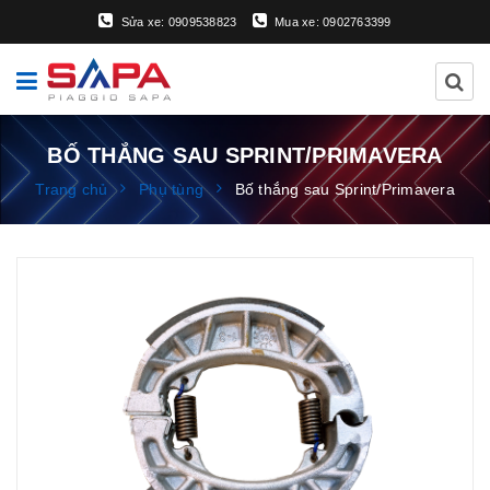
Sửa xe: 0909538823
Mua xe: 0902763399
BỐ THẮNG SAU SPRINT/PRIMAVERA
Trang chủ
Phụ tùng
Bố thắng sau Sprint/Primavera