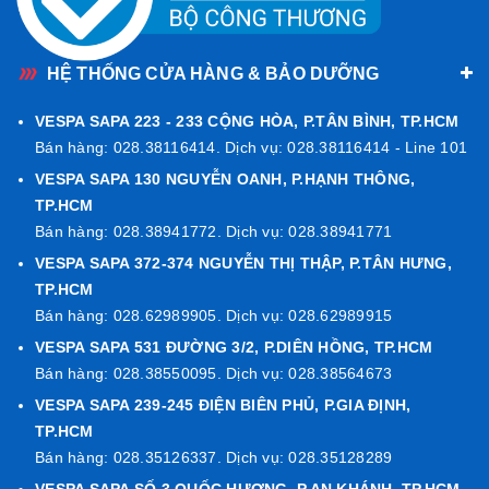
ngay hệ thống
Vespa Sapa
để được kỹ thuật viên kiểm tra và
lắp đặt bố thắng chính hãng nhanh chóng, chuẩn xác nhất!
HỆ THỐNG CỬA HÀNG & BẢO DƯỠNG
📞
Hotline: 0909538823
(Tư vấn phụ tùng), hoặc tới trực tiếp
cửa hàng của Sapa để xem trực tiếp sản phẩm:
VESPA SAPA 223 - 233 CỘNG HÒA, P.TÂN BÌNH, TP.HCM
531 Đường 3/2, P.Diên Hồng, TPHCM.
Bán hàng: 028.38116414. Dịch vụ: 028.38116414 - Line 101
131 Kinh Dương Vương, P.Phú Lâm,
VESPA SAPA 130 NGUYỄN OANH, P.HẠNH THÔNG,
TPHCM. 3 Quốc Hương, P.An Khánh, TPHCM.
TP.HCM
Bán hàng: 028.38941772. Dịch vụ: 028.38941771
130 Nguyễn Oanh, P.Hạnh Thông, TPHCM.
VESPA SAPA 372-374 NGUYỄN THỊ THẬP, P.TÂN HƯNG,
223-233 Cộng Hòa, P.Tân Bình, TPHCM.
TP.HCM
372-374 Nguyễn Thị Thập, P.Tân Hưng, TPHCM.
Bán hàng: 028.62989905. Dịch vụ: 028.62989915
239-245 Điện Biên Phủ, P.Gia Định, TPHCM.
VESPA SAPA 531 ĐƯỜNG 3/2, P.DIÊN HỒNG, TP.HCM
Bán hàng: 028.38550095. Dịch vụ: 028.38564673
VESPA SAPA 239-245 ĐIỆN BIÊN PHỦ, P.GIA ĐỊNH,
TP.HCM
Bán hàng: 028.35126337. Dịch vụ: 028.35128289
VESPA SAPA SỐ 3 QUỐC HƯƠNG, P.AN KHÁNH, TP.HCM