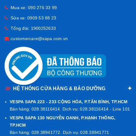
hỗ trợ chuyên nghiệp.
Mua xe:
090 276 33 99
Đừng bỏ lỡ cơ hội sở hữu bộ temm GTS để nâng tầm phong
Sửa xe:
0909 53 88 23
cách cho chiếc xe của bạn. Hãy thể hiện cá tính và đam mê tốc
độ qua từng chi tiết nhỏ nhất.
Tổng đài:
1900252633
Nếu bạn cần thêm thông tin hoặc hỗ trợ về sản phẩm, hãy liên
customercare@sapa.com.vn
hệ
Hotline 0902763399
để được tư vấn chi tiết và chính xác
nhất.
HỆ THỐNG CỬA HÀNG & BẢO DƯỠNG
VESPA SAPA 223 - 233 CỘNG HÒA, P.TÂN BÌNH, TP.HCM
Bán hàng: 028.38116414. Dịch vụ: 028.38116414 - Line 101
VESPA SAPA 130 NGUYỄN OANH, P.HẠNH THÔNG,
TP.HCM
Bán hàng: 028.38941772. Dịch vụ: 028.38941771