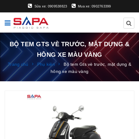
Sửa xe: 0909538823
Mua xe: 0902763399
BỘ TEM GTS VÈ TRƯỚC, MẶT DỰNG &
HÔNG XE MÀU VÀNG
Trang chủ
Phụ kiện
Bộ tem Gts vè trước, mặt dựng &
hông xe màu vàng