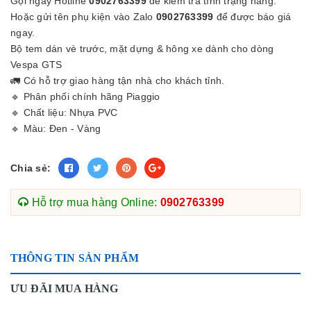
Gọi ngay Hotline
0902763399
để kiểm tra tình trạng hàng.
Hoặc gửi tên phụ kiện vào Zalo
0902763399
để được báo giá
ngay.
Bộ tem dán vè trước, mặt dựng & hông xe dành cho dòng
Vespa GTS
🚛 Có hỗ trợ giao hàng tận nhà cho khách tỉnh.
🔹 Phân phối chính hãng Piaggio
🔹 Chất liệu: Nhựa PVC
🔹 Màu: Đen - Vàng
Chia sẻ:
Hỗ trợ mua hàng Online:
0902763399
THÔNG TIN SẢN PHẨM
ƯU ĐÃI MUA HÀNG