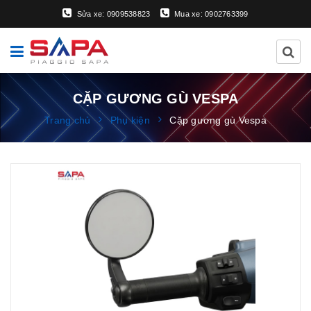
Sửa xe: 0909538823
Mua xe: 0902763399
CẶP GƯƠNG GÙ VESPA
Trang chủ
Phụ kiện
Cặp gương gù Vespa