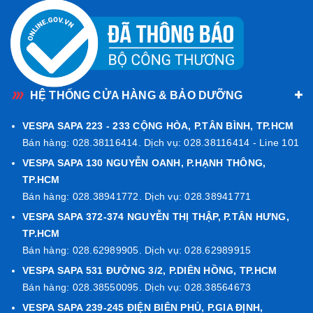
HỆ THỐNG CỬA HÀNG & BẢO DƯỠNG
Phụ kiện có logo Vespa được chạm khắc tinh tế trên thân
gương, khẳng định đẳng cấp phụ kiện chính hãng từ
VESPA SAPA 223 - 233 CỘNG HÒA, P.TÂN BÌNH, TP.HCM
Piaggio. Phụ kiện này phù hợp cho các dòng xe Vespa: Sprint,
Bán hàng: 028.38116414. Dịch vụ: 028.38116414 - Line 101
Primavera, GTS và GTV.
VESPA SAPA 130 NGUYỄN OANH, P.HẠNH THÔNG,
TP.HCM
Nếu bạn cần thêm thông tin hoặc hỗ trợ về sản phẩm, hãy liên
Bán hàng: 028.38941772. Dịch vụ: 028.38941771
hệ
Hotline 0902763399
để được tư vấn chi tiết và chính xác
nhất.
VESPA SAPA 372-374 NGUYỄN THỊ THẬP, P.TÂN HƯNG,
TP.HCM
Bán hàng: 028.62989905. Dịch vụ: 028.62989915
VESPA SAPA 531 ĐƯỜNG 3/2, P.DIÊN HỒNG, TP.HCM
Bán hàng: 028.38550095. Dịch vụ: 028.38564673
VESPA SAPA 239-245 ĐIỆN BIÊN PHỦ, P.GIA ĐỊNH,