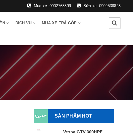
Mua xe: 0902763399
Sửa xe: 0909538823
IỆN
DỊCH VỤ
MUA XE TRẢ GÓP
SẢN PHẨM HOT
Vespa GTV 300HPE