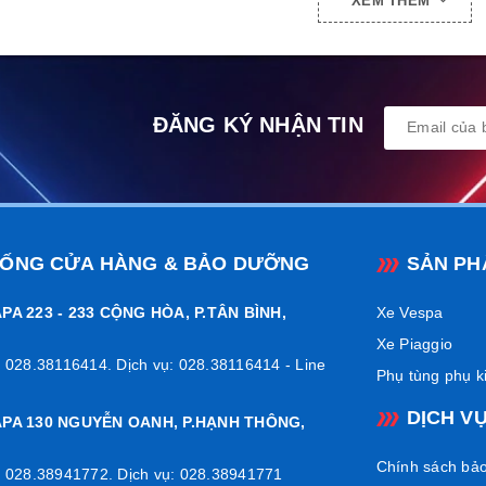
XEM THÊM
ĐĂNG KÝ NHẬN TIN
HỐNG CỬA HÀNG & BẢO DƯỠNG
SẢN PH
PA 223 - 233 CỘNG HÒA, P.TÂN BÌNH,
Xe Vespa
Xe Piaggio
 028.38116414. Dịch vụ: 028.38116414 - Line
Phụ tùng phụ k
DỊCH V
APA 130 NGUYỄN OANH, P.HẠNH THÔNG,
Chính sách bả
 028.38941772. Dịch vụ: 028.38941771