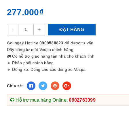
277.000₫
-
+
ĐẶT HÀNG
Gọi ngay Hotline
0909538823
để được tư vấn
Dây công tơ mét Vespa chính hãng
🚛 Có hỗ trợ giao hàng tận nhà cho khách tỉnh
🔹 Phân phối chính hãng
🔹 Dòng xe: Dùng cho các dòng xe Vespa
Chia sẻ:
Hỗ trợ mua hàng Online:
0902763399