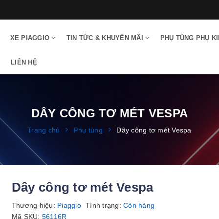
XE PIAGGIO
TIN TỨC & KHUYẾN MÃI
PHỤ TÙNG PHỤ K
LIÊN HỆ
DÂY CÔNG TƠ MÉT VESPA
Trang chủ
Phụ tùng
Dây công tơ mét Vespa
Dây công tơ mét Vespa
Thương hiệu:
Piaggio
Tình trạng:
Còn hàng
Mã SKU:
56116R