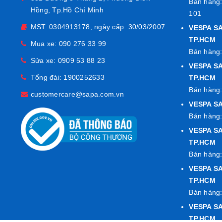
Bán hàng:
Hồng, Tp.Hồ Chí Minh
101
MST: 0304913178, ngày cấp: 30/03/2007
VESPA S
TP.HCM
Mua xe:
090 276 33 99
Bán hàng:
Sửa xe:
0909 53 88 23
VESPA SA
Tổng đài:
1900252633
TP.HCM
Bán hàng:
customercare@sapa.com.vn
VESPA SA
Bán hàng:
VESPA SA
TP.HCM
Bán hàng:
VESPA S
TP.HCM
Bán hàng:
VESPA S
TP.HCM