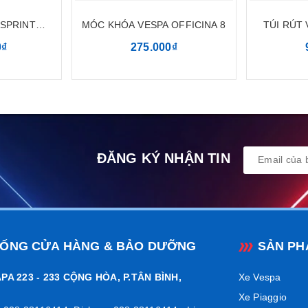
 SPRINT
MÓC KHÓA VESPA OFFICINA 8
TÚI RÚT 
n, thanh lịch
 8
0₫
275.000₫
ền trước màu đen
mang đến vẻ ngoài mạnh mẽ và tinh tế cho ch
ợp với những ai yêu thích sự đơn giản nhưng không kém phần nổi 
ự bền bỉ và phong cách đẳng cấp.
ả, dễ dàng lắp đặt
ĐĂNG KÝ NHẬN TIN
c biệt để
bảo vệ phần đầu xe khỏi va đập, trầy xước
, và nhữn
ôn như mới
. Không chỉ vậy, sản phẩm còn giúp bạn dễ dàng lắp đặt 
ung bảo vệ viền trước GTS màu đen
để mang đến sự bảo vệ tuyệt
HỐNG CỬA HÀNG & BẢO DƯỠNG
SẢN PH
 thông tin hoặc hỗ trợ về sản phẩm, hãy liên hệ
Hotline 09027633
PA 223 - 233 CỘNG HÒA, P.TÂN BÌNH,
Xe Vespa
Xe Piaggio