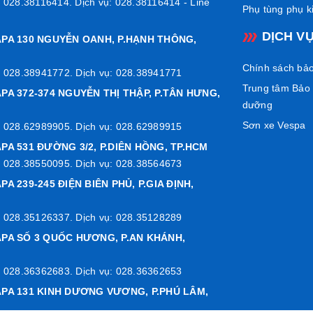
 028.38116414. Dịch vụ: 028.38116414 - Line
Phụ tùng phụ k
DỊCH V
APA 130 NGUYỄN OANH, P.HẠNH THÔNG,
Chính sách bả
 028.38941772. Dịch vụ: 028.38941771
Trung tâm Bảo
PA 372-374 NGUYỄN THỊ THẬP, P.TÂN HƯNG,
dưỡng
Sơn xe Vespa
 028.62989905. Dịch vụ: 028.62989915
PA 531 ĐƯỜNG 3/2, P.DIÊN HỒNG, TP.HCM
 028.38550095. Dịch vụ: 028.38564673
PA 239-245 ĐIỆN BIÊN PHỦ, P.GIA ĐỊNH,
 028.35126337. Dịch vụ: 028.35128289
APA SỐ 3 QUỐC HƯƠNG, P.AN KHÁNH,
 028.36362683. Dịch vụ: 028.36362653
APA 131 KINH DƯƠNG VƯƠNG, P.PHÚ LÂM,