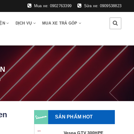
Mua xe: 0902763399
Sửa xe: 0909538823
IỆN
DỊCH VỤ
MUA XE TRẢ GÓP
EN
n
en
SẢN PHẨM HOT
Vespa GTV 300HPE