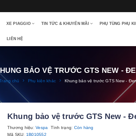
XE PIAGGIO
TIN TỨC & KHUYẾN MÃI
PHỤ TÙNG PHỤ K
LIÊN HỆ
HUNG BẢO VỆ TRƯỚC GTS NEW - Đ
Trang chủ
Phụ kiện khác
Khung bảo vệ trước GTS New - Đe
Khung bảo vệ trước GTS New - Đ
Thương hiệu:
Vespa
Tình trạng:
Còn hàng
Mã SKU:
1B010552