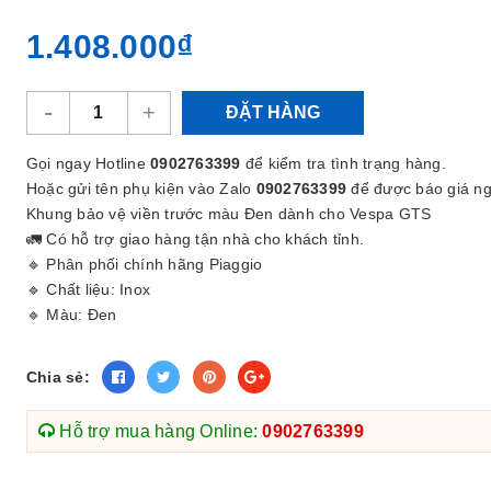
1.408.000₫
-
+
ĐẶT HÀNG
Gọi ngay Hotline
0902763399
để kiểm tra tình trạng hàng.
Hoặc gửi tên phụ kiện vào Zalo
0902763399
để được báo giá ng
Khung bảo vệ viền trước màu Đen dành cho Vespa GTS
🚛 Có hỗ trợ giao hàng tận nhà cho khách tỉnh.
🔹 Phân phối chính hãng Piaggio
🔹 Chất liệu: Inox
🔹 Màu: Đen
Chia sẻ:
Hỗ trợ mua hàng Online:
0902763399