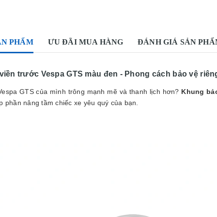
ẢN PHẨM
ƯU ĐÃI MUA HÀNG
ĐÁNH GIÁ SẢN PH
viền trước Vespa GTS màu đen - Phong cách bảo vệ riêng
Vespa GTS của mình trông mạnh mẽ và thanh lịch hơn?
Khung bảo
óp phần nâng tầm chiếc xe yêu quý của bạn.