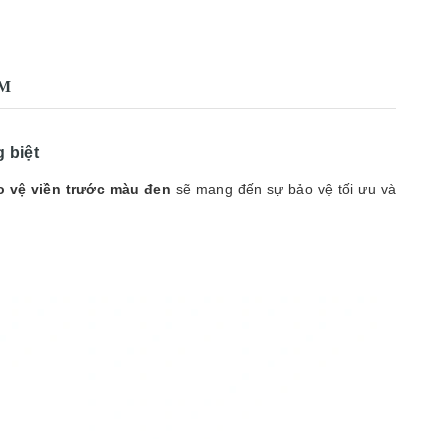
88.200.000₫
ẨM
 biệt
 vệ viền trước màu đen
sẽ mang đến sự bảo vệ tối ưu và