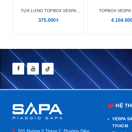
TỰA LƯNG TOPBOX VESPA
TOPBOX VESPA
Thiết kế tối giả
SPRINT OFFICINA 8
OFFICINA
375.000₫
4.104.00
Khung bảo vệ vi
khác biệt, phù h
thiện, mang lại s
Bảo vệ hiệu qu
Được thiết kế đặ
chiếc Vespa lu
người sử dụng.
Trang bị ngay
kh
HỆ T
Nếu bạn cần thêm
VESPA SA
TP.HCM
531 Đường 3 Tháng 2, Phường Diên