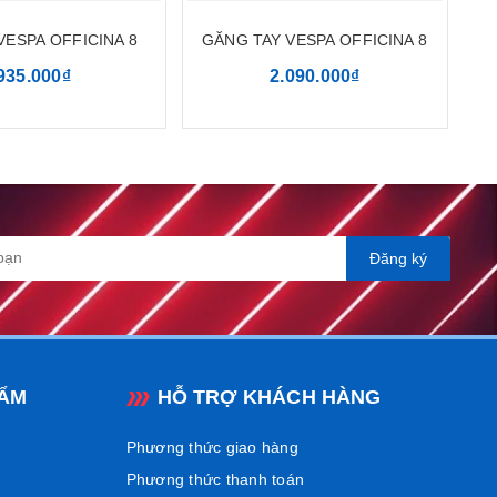
VESPA OFFICINA 8
GĂNG TAY VESPA OFFICINA 8
935.000₫
2.090.000₫
iếc Vespa GTS
. Màu đen huyền bí, hiện đại giúp tạo nên sự
bật. Sản phẩm
làm từ chất liệu inox cao cấp
, mạ đen hoàn
Đăng ký
g tác động ngoài ý muốn, khung bảo vệ này
giúp giữ cho
mà không cần chỉnh sửa gì, mang lại sự tiện lợi tối đa cho
 vời cùng phong cách đẳng cấp cho chiếc xe của bạn!
ẨM
HỖ TRỢ KHÁCH HÀNG
99
để được tư vấn chi tiết và chính xác nhất.
Phương thức giao hàng
Phương thức thanh toán