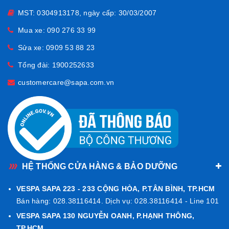
trong cao, chống tia UV và chịu va đập tốt
, đảm bảo an
MST: 0304913178, ngày cấp: 30/03/2007
toàn và độ bền lâu dài.
Mua xe:
090 276 33 99
Bề mặt kính được xử lý kỹ lưỡng, hạn chế trầy xước, giữ độ
sáng mịn dù sử dụng thường xuyên.
Sửa xe:
0909 53 88 23
Khung và ốc nối
bằng thép không gỉ
, giúp lắp đặt chắc
Tổng đài:
1900252633
chắn, không rung lắc khi vận hành ở tốc độ cao.
customercare@sapa.com.vn
HỆ THỐNG CỬA HÀNG & BẢO DƯỠNG
VESPA SAPA 223 - 233 CỘNG HÒA, P.TÂN BÌNH, TP.HCM
Bán hàng: 028.38116414. Dịch vụ: 028.38116414 - Line 101
VESPA SAPA 130 NGUYỄN OANH, P.HẠNH THÔNG,
TP.HCM