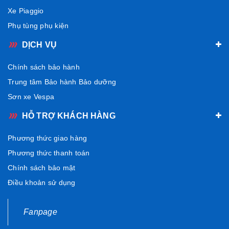
Kính chắn gió thấp Vespa GTS màu khói
, phụ kiện hoàn hảo
Xe Piaggio
giúp nâng tầm phong cách, tăng tiện nghi và bảo vệ toàn diện.
Phụ tùng phụ kiện
Nếu bạn cần thêm thông tin hoặc hỗ trợ về sản phẩm, hãy liên
DỊCH VỤ
hệ
Hotline 0902763399
để được tư vấn chi tiết và chính xác
nhất.
Chính sách bảo hành
Trung tâm Bảo hành Bảo dưỡng
Sơn xe Vespa
HỖ TRỢ KHÁCH HÀNG
Phương thức giao hàng
Phương thức thanh toán
Chính sách bảo mật
Điều khoản sử dụng
Fanpage