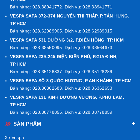
Bán hàng: 028.38941772. Dịch vụ: 028.38941771
VESPA SAPA 372-374 NGUYỄN THỊ THẬP, P.TÂN HƯNG,
Bảo vệ tối ưu – Trải nghiệm lái êm ái hơn
TP.HCM
Không chỉ là phụ kiện trang trí,
kính chắn gió thấp GTS
Bán hàng: 028.62989905. Dịch vụ: 028.62989915
Keyless
còn giúp
giảm sức gió tạt trực tiếp vào người lái
,
VESPA SAPA 531 ĐƯỜNG 3/2, P.DIÊN HỒNG, TP.HCM
hạn chế bụi, côn trùng và nước mưa khi di chuyển.
Bán hàng: 028.38550095. Dịch vụ: 028.38564673
Thiết kế thấp vừa đủ giúp người lái
vẫn giữ tầm nhìn thoáng
,
VESPA SAPA 239-245 ĐIỆN BIÊN PHỦ, P.GIA ĐỊNH,
đồng thời mang lại cảm giác
êm ái, ổn định và tự tin hơn
TP.HCM
trên mọi hành trình.
Bán hàng: 028.35126337. Dịch vụ: 028.35128289
VESPA SAPA SỐ 3 QUỐC HƯƠNG, P.AN KHÁNH, TP.HCM
Bán hàng: 028.36362683. Dịch vụ: 028.36362653
Phù hợp hoàn hảo cho dòng Vespa GTS Keyless
VESPA SAPA 131 KINH DƯƠNG VƯƠNG, P.PHÚ LÂM,
Vespa GTS 125/ 150/ 300 Keyless (tất cả phiên bản năm
TP.HCM
2023–2025)
Bán hàng: 028.38778855. Dịch vụ: 028.38778859
Tương thích với thiết kế đầu xe nguyên bản,
không cần
SẢN PHẨM
khoan hoặc chỉnh sửa
khi lắp đặt
Dễ tháo lắp, thuận tiện vệ sinh và bảo dưỡng định kỳ
Xe Vespa