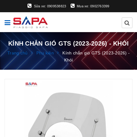
Sửa xe: 0909538823
Mua xe: 0902763399
KÍNH CHẮN GIÓ GTS (2023-2026) - KHÓI
Trang chủ
Phụ kiện
Kính chắn gió GTS (2023-2026) -
Khói