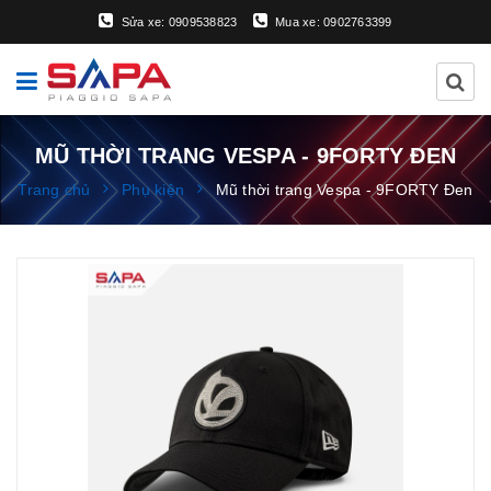
Sửa xe: 0909538823
Mua xe: 0902763399
MŨ THỜI TRANG VESPA - 9FORTY ĐEN
Trang chủ
Phụ kiện
Mũ thời trang Vespa - 9FORTY Đen