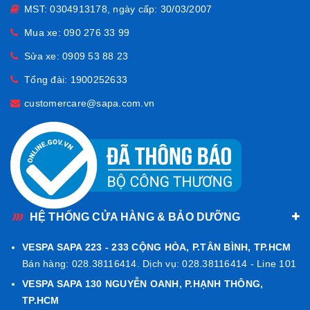
MST: 0304913178, ngày cấp: 30/03/2007
Thiết kế 9FORTY tiêu chuẩn của New Era giúp mũ cao vừa
Mua xe:
090 276 33 99
phải (khoảng 9 cm) và lưỡi mũ cong dài (~7 cm), ôm trọn đầu
mà không bị chật. Dây điều chỉnh sau mũ dạng D‑ring bằng kim
Sửa xe:
0909 53 88 23
loại khắc Vespa giúp bạn dễ dàng điều chỉnh độ rộng, phù hợp
Tổng đài:
1900252633
chu vi 55–62 cm.
customercare@sapa.com.vn
Chất liệu bền đẹp, thoáng khí
Mũ sử dụng vải cotton 100%, mang lại cảm giác mềm mại,
thoáng khí và thấm hút mồ hôi tốt. Chất liệu này cũng giúp mũ
giữ form dáng và bền màu theo thời gian, ngay cả khi sử dụng
thường xuyên.
HỆ THỐNG CỬA HÀNG & BẢO DƯỠNG
Nếu bạn cần thêm thông tin hoặc hỗ trợ về sản phẩm, hãy liên
VESPA SAPA 223 - 233 CỘNG HÒA, P.TÂN BÌNH, TP.HCM
hệ
Hotline 0902763399
để được tư vấn chi tiết và chính xác
Bán hàng: 028.38116414. Dịch vụ: 028.38116414 - Line 101
nhất.
VESPA SAPA 130 NGUYỄN OANH, P.HẠNH THÔNG,
TP.HCM