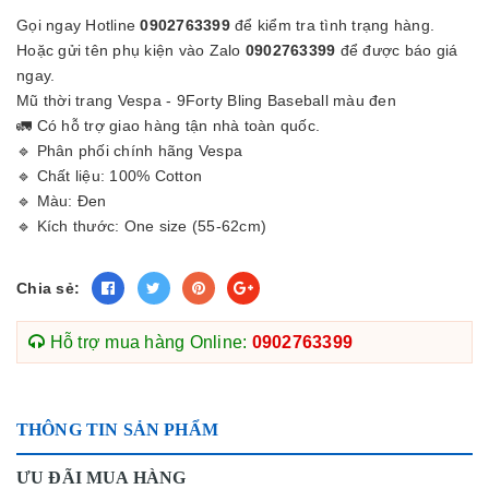
Gọi ngay Hotline
0902763399
để kiểm tra tình trạng hàng.
Hoặc gửi tên phụ kiện vào Zalo
0902763399
để được báo giá
ngay.
Mũ thời trang Vespa - 9Forty Bling Baseball màu đen
🚛 Có hỗ trợ giao hàng tận nhà toàn quốc.
🔹 Phân phối chính hãng Vespa
🔹 Chất liệu: 100% Cotton
🔹 Màu: Đen
🔹 Kích thước: One size (55-62cm)
Chia sẻ:
Hỗ trợ mua hàng Online:
0902763399
THÔNG TIN SẢN PHẨM
ƯU ĐÃI MUA HÀNG