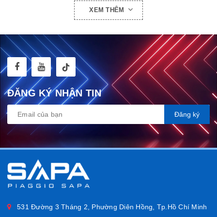
XEM THÊM
ĐĂNG KÝ NHẬN TIN
Sắc đen tối giản – Logo Vespa nổi bật
Đăng ký
Mũ khoác lên mình tông màu đen tuyền sang trọng, tạo nên
một vẻ đẹp vượt thời gian, dễ dàng kết hợp với mọi trang phục.
Phần nổi bật nhất là logo Vespa được thêu tỉ mỉ ở mặt trước,
hai bên mũ còn có thêu tone-sur-tone logo New Era & Vespa,
tạo điểm nhấn thể thao và đồng nhất với thương hiệu New Era
cao cấp.
531 Đường 3 Tháng 2, Phường Diên Hồng, Tp.Hồ Chí Minh
Form 9FORTY – Cân đối giữa ôm đầu & thoải mái