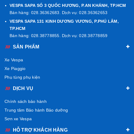
toàn, Logo biểu tượng Vespa 80Th, trang bị yên mới có
VESPA SAPA SỐ 3 QUỐC HƯƠNG, P.AN KHÁNH, TP.HCM
móc treo (Cộng với Móc treo ở cổ lái, xe có tất cả 2 vị trí
Bán hàng: 028.36362683. Dịch vụ: 028.36362653
treo đồ), Sử dụng kính hậu mới và lưới tải nhiệt bên
VESPA SAPA 131 KINH DƯƠNG VƯƠNG, P.PHÚ LÂM,
hông dạng mới.
TP.HCM
Bán hàng: 028.38778855. Dịch vụ: 028.38778859
SẢN PHẨM
Xe Vespa
Xe Piaggio
Phụ tùng phụ kiện
DỊCH VỤ
Chính sách bảo hành
Trung tâm Bảo hành Bảo dưỡng
Sơn xe Vespa
Đây được xem là phiên bản đặc biệt mang tính sưu tầm
HỖ TRỢ KHÁCH HÀNG