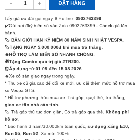
-
+
ĐẶT HÀNG
Lấy giá ưu đãi gọi ngay 📱Hotline:
0902763399
.
✔️Gửi nơi đký biển số vào
Zalo 0902763399
- Check giá lăn
bánh.
🏷 BẢN GIỚI HẠN KỶ NIỆM 80 NĂM SINH NHẬT VESPA.
🏷TẶNG NGAY 5.000.000đ khi mua trả thẳng.
🔥HỖ TRỢ LÀM BIỂN SỐ NHANH CHÓNG.
🎁Tặng Combo quà trị giá 2TR200.
⏰Áp dụng từ 01.08 đến 15.08.2026.
🔥Xe có sẵn giao ngay trong ngày.
* Thu xe cũ gia cao để đổi xe mới, ưu đãi thêm mức hỗ trợ mua
xe Vespa GTS.
* Hỗ trợ phương thức mua xe: Trả góp, quẹt thẻ, trả thẳng,
giao xe tận nhà các tỉnh.
🏷 Trả góp thủ tục đơn giản, Có trả góp qua thẻ,
Không phí
hồ sơ.
* Bảo hành 3 năm/30.000km toàn quốc,
sử dụng xăng E10,
Ron 95, Ron 92
. Xe mới 100%.