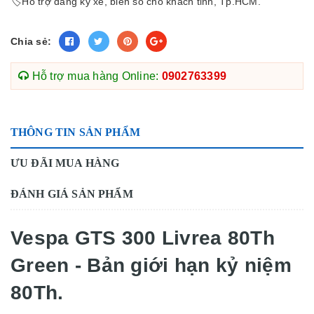
🏷Hỗ trợ đăng ký xe, biển số cho khách tỉnh, Tp.HCM.
Chia sẻ:
Hỗ trợ mua hàng Online:
0902763399
THÔNG TIN SẢN PHẨM
ƯU ĐÃI MUA HÀNG
ĐÁNH GIÁ SẢN PHẨM
Vespa GTS 300 Livrea 80Th
Green - Bản giới hạn kỷ niệm
80Th.