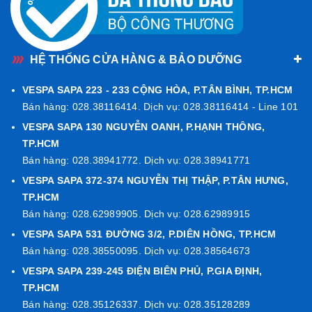
HỆ THỐNG CỬA HÀNG & BẢO DƯỠNG
VESPA SAPA 223 - 233 CỘNG HÒA, P.TÂN BÌNH, TP.HCM
Bán hàng: 028.38116414. Dịch vụ: 028.38116414 - Line 101
VESPA SAPA 130 NGUYỄN OANH, P.HẠNH THÔNG,
TP.HCM
Bán hàng: 028.38941772. Dịch vụ: 028.38941771
VESPA SAPA 372-374 NGUYỄN THỊ THẬP, P.TÂN HƯNG,
TP.HCM
Bán hàng: 028.62989905. Dịch vụ: 028.62989915
NHỮNG THIẾT KẾ ĐIỂM NHẤN ĐẶC BIỆT TRÊN
VESPA SAPA 531 ĐƯỜNG 3/2, P.DIÊN HỒNG, TP.HCM
Bán hàng: 028.38550095. Dịch vụ: 028.38564673
GTS300 LIVREA
VESPA SAPA 239-245 ĐIỆN BIÊN PHỦ, P.GIA ĐỊNH,
Với rất nhiều sự thay đổi thiết kế trên GTS300 Livrea với
TP.HCM
các phần đặc biệt như: Sử dụng cấu trúc mâm mới hoàn
Bán hàng: 028.35126337. Dịch vụ: 028.35128289