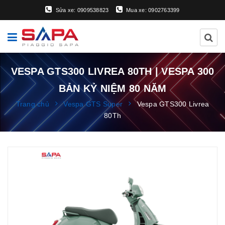
Sửa xe: 0909538823
Mua xe: 0902763399
VESPA GTS300 LIVREA 80TH | VESPA 300
BẢN KỶ NIỆM 80 NĂM
Trang chủ
Vespa GTS Super
Vespa GTS300 Livrea
80Th