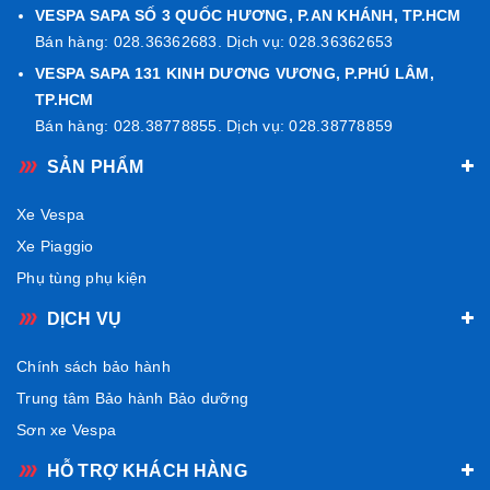
VESPA SAPA SỐ 3 QUỐC HƯƠNG, P.AN KHÁNH, TP.HCM
Bán hàng: 028.36362683. Dịch vụ: 028.36362653
Mặt nạ “cà vạt”
được tinh chỉnh nhỏ gọn, mềm mại
VESPA SAPA 131 KINH DƯƠNG VƯƠNG, P.PHÚ LÂM,
hơn, biểu trưng cho tinh thần 79 năm Vespa.
TP.HCM
Mâm xe 5 chấu
mới hài hòa với thân xe.
Bán hàng: 028.38778855. Dịch vụ: 028.38778859
Đồng hồ LCD 3 Inch (có thể kết nối Smartphone) kết
SẢN PHẨM
hợp đồng hồ Analog.
Xe Vespa
Yên da mờ
chỉn chu tạo nên vẻ ngoài sang trọng.
Xe Piaggio
Các chi tiết như
viền đèn, nẹp thân xe, gương chiếu
Phụ tùng phụ kiện
hậu
có màu
chrome sáng bóng
, mang đến sự tinh tế và
cổ điển, trang bị gù tay lái mới.
DỊCH VỤ
Chính sách bảo hành
Trung tâm Bảo hành Bảo dưỡng
Sơn xe Vespa
HỖ TRỢ KHÁCH HÀNG