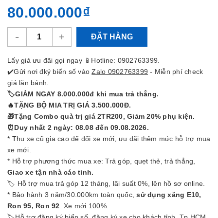
80.000.000₫
-
+
ĐẶT HÀNG
Lấy giá ưu đãi gọi ngay 📱Hotline:
0902763399.
✔️Gửi nơi đký biển số vào
Zalo 0902763399
- Miễn phí check
giá lăn bánh.
🏷GIẢM NGAY 8.000.000đ khi mua trả thẳng.
🔥TẶNG BỘ MIA TRỊ GIÁ 3.500.000Đ.
🎁Tặng Combo quà trị giá 2TR200, Giảm 20% phụ kiện.
⏰Duy nhất 2 ngày: 08.08 đến 09.08.2026.
* Thu xe cũ gia cao để đổi xe mới, ưu đãi thêm mức hỗ trợ mua
xe mới.
* Hỗ trợ phương thức mua xe: Trả góp, quẹt thẻ, trả thẳng,
Giao xe tận nhà các tỉnh.
🏷 Hỗ trợ mua trả góp 12 tháng, lãi suất 0%, lên hồ sơ online.
* Bảo hành 3 năm/30.000km toàn quốc,
sử dụng xăng E10,
Ron 95, Ron 92
. Xe mới 100%.
🏷Hỗ trợ đăng ký biển số, đăng ký xe cho khách tỉnh, Tp.HCM.