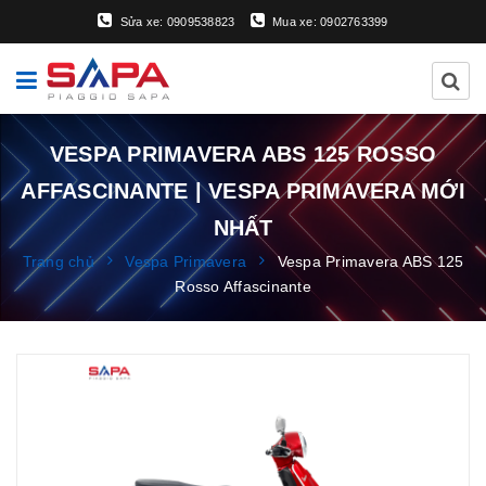
Sửa xe: 0909538823
Mua xe: 0902763399
VESPA PRIMAVERA ABS 125 ROSSO
AFFASCINANTE | VESPA PRIMAVERA MỚI
NHẤT
Trang chủ
Vespa Primavera
Vespa Primavera ABS 125
Rosso Affascinante