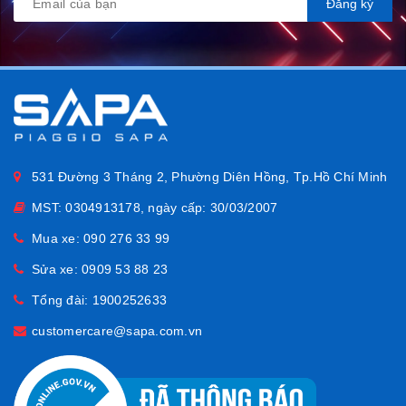
Đăng ký
Rosso Affascinante
phù hợp với những người yêu vẻ
đẹp nổi bật nhưng không phô trương, mang theo khí chất
cổ điển pha hiện đại – như chính tinh thần của Vespa.
531 Đường 3 Tháng 2, Phường Diên Hồng, Tp.Hồ Chí Minh
MST: 0304913178, ngày cấp: 30/03/2007
Mua xe:
090 276 33 99
Sửa xe:
0909 53 88 23
Tổng đài:
1900252633
customercare@sapa.com.vn