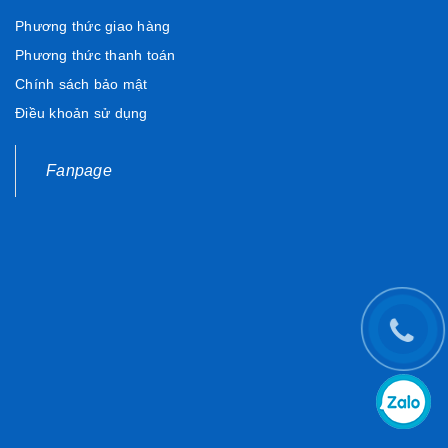
Phương thức giao hàng
Phương thức thanh toán
Chính sách bảo mật
Điều khoản sử dụng
Fanpage
Động cơ mạnh mẽ, tiết kiệm tối ưu
Primavera ABS
sở hữu động cơ
i-Get 125cc
với công
suất 10,6 mã lực, mô-men xoắn 10,4 Nm, vận hành êm ái
và tiết kiệm nhiên liệu chỉ từ
2,4L/100km
. Chu kỳ bảo
dưỡng được kéo dài, độ bền động cơ lên đến
30.000
km
, giúp người dùng an tâm trong quá trình sử dụng lâu
dài.