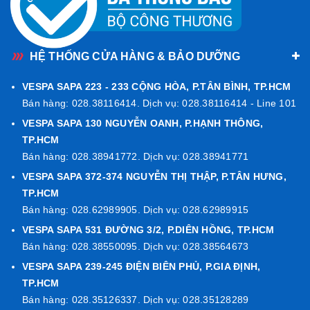
Thiết kế mới - Tinh tế đến từng chi tiết
HỆ THỐNG CỬA HÀNG & BẢO DƯỠNG
Primavera ABS125
mang ngôn ngữ thiết kế tinh tế, lấy
VESPA SAPA 223 - 233 CỘNG HÒA, P.TÂN BÌNH, TP.HCM
cảm hứng từ Vespa cổ điển thập niên 1940-1950 với các
Bán hàng: 028.38116414. Dịch vụ: 028.38116414 - Line 101
điểm nhấn:
VESPA SAPA 130 NGUYỄN OANH, P.HẠNH THÔNG,
TP.HCM
Bán hàng: 028.38941772. Dịch vụ: 028.38941771
VESPA SAPA 372-374 NGUYỄN THỊ THẬP, P.TÂN HƯNG,
TP.HCM
Bán hàng: 028.62989905. Dịch vụ: 028.62989915
VESPA SAPA 531 ĐƯỜNG 3/2, P.DIÊN HỒNG, TP.HCM
Bán hàng: 028.38550095. Dịch vụ: 028.38564673
VESPA SAPA 239-245 ĐIỆN BIÊN PHỦ, P.GIA ĐỊNH,
TP.HCM
Bán hàng: 028.35126337. Dịch vụ: 028.35128289