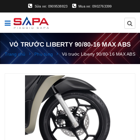
Sửa xe: 0909538823
Mua xe: 0902763399
VỎ TRƯỚC LIBERTY 90/80-16 MAX ABS
Trang chủ
Phụ tùng
Vỏ trước Liberty 90/80-16 MAX ABS