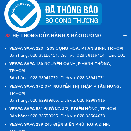
kiểm tra áp suất và độ mòn của lốp định kỳ để chiếc Piaggio
Liberty của bạn luôn ở trạng thái vận hành tốt nhất.
📞
Hotline: 0909538823
(Tư vấn phụ tùng), hoặc tới trực tiếp
cửa hàng của Sapa để xem trực tiếp sản phẩm:
HỆ THỐNG CỬA HÀNG & BẢO DƯỠNG
531 Đường 3/2, P.Diên Hồng, TPHCM.
131 Kinh Dương Vương, P.Phú Lâm,
VESPA SAPA 223 - 233 CỘNG HÒA, P.TÂN BÌNH, TP.HCM
Bán hàng: 028.38116414. Dịch vụ: 028.38116414 - Line 101
TPHCM. 3 Quốc Hương, P.An Khánh, TPHCM.
VESPA SAPA 130 NGUYỄN OANH, P.HẠNH THÔNG,
130 Nguyễn Oanh, P.Hạnh Thông, TPHCM.
TP.HCM
223-233 Cộng Hòa, P.Tân Bình, TPHCM.
Bán hàng: 028.38941772. Dịch vụ: 028.38941771
372-374 Nguyễn Thị Thập, P.Tân Hưng, TPHCM.
VESPA SAPA 372-374 NGUYỄN THỊ THẬP, P.TÂN HƯNG,
239-245 Điện Biên Phủ, P.Gia Định, TPHCM.
TP.HCM
Bán hàng: 028.62989905. Dịch vụ: 028.62989915
VESPA SAPA 531 ĐƯỜNG 3/2, P.DIÊN HỒNG, TP.HCM
Bán hàng: 028.38550095. Dịch vụ: 028.38564673
VESPA SAPA 239-245 ĐIỆN BIÊN PHỦ, P.GIA ĐỊNH,