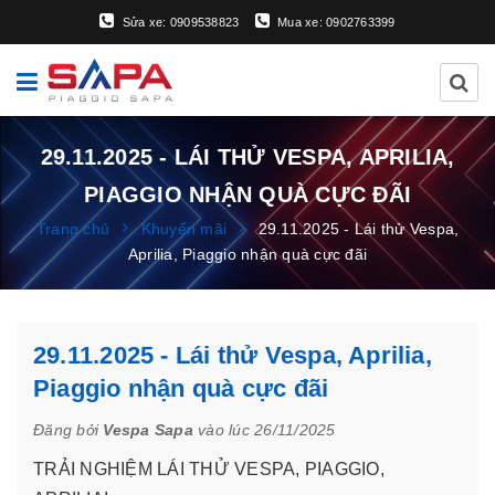
Sửa xe: 0909538823
Mua xe: 0902763399
29.11.2025 - LÁI THỬ VESPA, APRILIA,
PIAGGIO NHẬN QUÀ CỰC ĐÃI
Trang chủ
Khuyến mãi
29.11.2025 - Lái thử Vespa,
Aprilia, Piaggio nhận quà cực đãi
29.11.2025 - Lái thử Vespa, Aprilia,
Piaggio nhận quà cực đãi
Đăng bởi
Vespa Sapa
vào lúc 26/11/2025
TRẢI NGHIỆM LÁI THỬ VESPA, PIAGGIO,