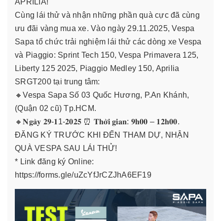
APRILIA!
Cùng lái thử và nhận những phần quà cực đã cùng
ưu đãi vàng mua xe. Vào ngày 29.11.2025, Vespa
Sapa tổ chức trải nghiệm lái thử các dòng xe Vespa
và Piaggio: Sprint Tech 150, Vespa Primavera 125,
Liberty 125 2025, Piaggio Medley 150, Aprilia
SRGT200 tại trung tâm:
🔸Vespa Sapa Số 03 Quốc Hương, P.An Khánh,
(Quận 02 cũ) Tp.HCM.
🔸𝐍𝐠𝐚̀𝐲 𝟐𝟗-𝟏1-𝟐𝟎𝟐𝟓 ⏰ 𝐓𝐡𝐨̛̀𝐢 𝐠𝐢𝐚𝐧: 𝟗𝐡𝟎𝟎 – 𝟏𝟐𝐡𝟎𝟎.
ĐĂNG KÝ TRƯỚC KHI ĐẾN THAM DỰ, NHẬN
QUÀ VESPA SAU LÁI THỬ!
* Link đăng ký Online:
https://forms.gle/uZcYfJrCZJhA6EF19