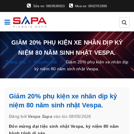
Sửa xe: 0909538823
Mua xe: 0902763399
GIẢM 20% PHỤ KIỆN XE NHÂN DỊP KỶ
NIỆM 80 NĂM SINH NHẬT VESPA.
Trang chủ
Khuyến mãi
Giảm 20% phụ kiện xe nhân dịp
kỷ niệm 80 năm sinh nhật Vespa.
Giảm 20% phụ kiện xe nhân dịp kỷ
niệm 80 năm sinh nhật Vespa.
Đăng bởi
Vespa Sapa
vào lúc 08/05/2026
Đón mừng đại tiệc sinh nhật Vespa, kỷ niệm 80 năm
hành trình di sản.