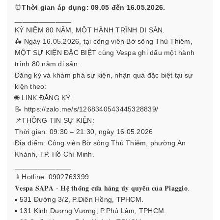
⏰
Thời gian áp dụng: 09.05 đến 16.05.2026.
______________
KỶ NIỆM 80 NĂM, MỘT HÀNH TRÌNH DI SẢN.
🛵 Ngày 16.05.2026, tại công viên Bờ sông Thủ Thiêm,
MỘT SỰ KIỆN ĐẶC BIỆT cùng Vespa ghi dấu một hành
trình 80 năm di sản.
Đăng ký và khám phá sự kiện, nhận quà đặc biệt tại sự
kiện theo:
🌐 LINK ĐĂNG KÝ:
📝
https://zalo.me/s/1268340543445328839/
📌THÔNG TIN SỰ KIỆN:
Thời gian: 09:30 – 21:30, ngày 16.05.2026
Địa điểm: Công viên Bờ sông Thủ Thiêm, phường An
Khánh, TP. Hồ Chí Minh.
______________
📱Hotline: 0902763399
𝐕𝐞𝐬𝐩𝐚 𝐒𝐀𝐏𝐀 - 𝐇𝐞̣̂ 𝐭𝐡𝐨̂́𝐧𝐠 𝐜𝐮̛̉𝐚 𝐡𝐚̀𝐧𝐠 𝐮̉𝐲 𝐪𝐮𝐲𝐞̂̀𝐧 𝐜𝐮̉𝐚 𝐏𝐢𝐚𝐠𝐠𝐢𝐨.
▪️ 531 Đường 3/2, P.Diên Hồng, TPHCM.
▪️ 131 Kinh Dương Vương, P.Phú Lâm, TPHCM.