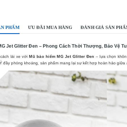
ẢN PHẨM
ƯU ĐÃI MUA HÀNG
ĐÁNH GIÁ SẢN PH
 Jet Glitter
Đen – Phong Cách Thời Thượng, Bảo Vệ Tu
cách lái xe với
Mũ bảo hiểm MG Jet Glitter
Đen
– lựa chọn không
Ý đầy phóng khoáng, sản phẩm mang lại sự kết hợp hoàn hảo giữa a