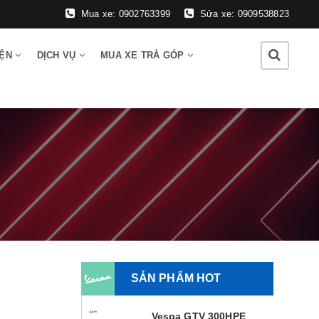
Mua xe: 0902763399
Sửa xe: 0909538823
IỆN
DỊCH VỤ
MUA XE TRẢ GÓP
SẢN PHẨM HOT
Vespa GTV 300HPE