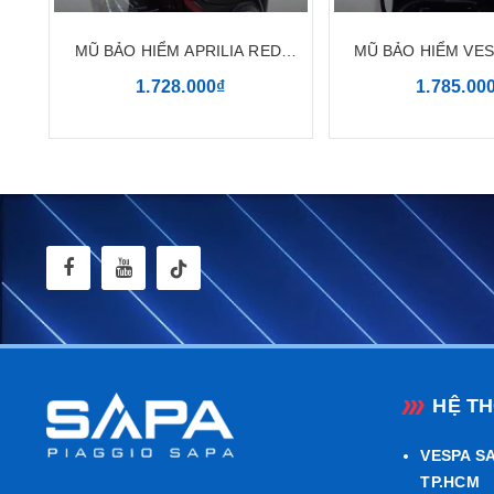
MŨ BẢO HIỂM APRILIA RED-
MŨ BẢO HIỂM VES
Thiết Kế Ấn T
BLACK
1.728.000₫
1.785.00
Mang tinh thần t
tính thẩm mỹ và 
người đội
. Kiểu
HỆ T
VESPA SA
TP.HCM