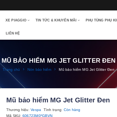
XE PIAGGIO
TIN TỨC & KHUYẾN MÃI
PHỤ TÙNG PHỤ K
LIÊN HỆ
MŨ BẢO HIỂM MG JET GLITTER ĐEN
Trang chủ
Nón bảo hiểm
Mũ bảo hiểm MG Jet Glitter Đen
Mũ bảo hiểm MG Jet Glitter Đen
Thương hiệu:
Vespa
Tình trạng:
Còn hàng
Mã SKU:
606723M0*GBVN