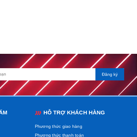
ũ bảo hiểm MG Jet Glitter Đen là sự kết hợp hoàn hảo giữa
m dễ dàng thu hút ánh nhìn và
tạo điểm nhấn cá tính cho
ng đô thị hoặc trên những cung đường dài.
Đăng ký
ẨM
HỖ TRỢ KHÁCH HÀNG
Phương thức giao hàng
Phương thức thanh toán