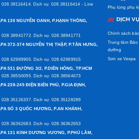
 028.38116414. Dịch vụ: 028.38116414 - Line
Phụ tùng phụ k
DỊCH V
APA 130 NGUYỄN OANH, P.HẠNH THÔNG,
Chính sách bả
 028.38941772. Dịch vụ: 028.38941771
Trung tâm Bảo
PA 372-374 NGUYỄN THỊ THẬP, P.TÂN HƯNG,
dưỡng
Sơn xe Vespa
 028.62989905. Dịch vụ: 028.62989915
PA 531 ĐƯỜNG 3/2, P.DIÊN HỒNG, TP.HCM
 028.38550095. Dịch vụ: 028.38564673
PA 239-245 ĐIỆN BIÊN PHỦ, P.GIA ĐỊNH,
 028.35126337. Dịch vụ: 028.35128289
APA SỐ 3 QUỐC HƯƠNG, P.AN KHÁNH,
 028.36362683. Dịch vụ: 028.36362653
APA 131 KINH DƯƠNG VƯƠNG, P.PHÚ LÂM,
 Cấp – Bảo Vệ Vượt Trội