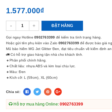
1.577.000₫
-
+
ĐẶT HÀNG
Gọi ngay Hotline
0902763399
để kiểm tra tình trạng hàng.
Hoặc gửi tên phụ kiện vào Zalo
0902763399
để được báo giá ng
Mũ bảo hiểm MG Jet Glitter Đen, đạt tiêu chuẩn về kiểm định an
🚛 Có hỗ trợ giao hàng tận nhà cho khách tỉnh.
🔸Phân phối chính hãng.
🔸Chất liệu: nhựa ABS và kim loại chịu lực.
🔸Màu: Đen
🔸Kích cỡ: L (59cm), XL (60cm)
Chia sẻ:
Hỗ trợ mua hàng Online:
0902763399