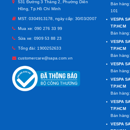
531 Đường 3 Tháng 2, Phường Diên
Bán hàng:
Hồng, Tp.Hồ Chí Minh
101
MST: 0304913178, ngày cấp: 30/03/2007
VESPA S
TP.HCM
Mua xe:
090 276 33 99
Bán hàng:
Sửa xe:
0909 53 88 23
VESPA SA
Tổng đài:
1900252633
TP.HCM
Bán hàng:
customercare@sapa.com.vn
VESPA SA
Bán hàng:
VESPA SA
TP.HCM
Bán hàng:
VESPA S
TP.HCM
Bán hàng:
VESPA S
Chất Liệu Cao