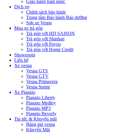
Giao hàng toàn quốc
Dịch vụ
Chính sách bảo hành
Trung tâm Bảo hành Bảo dưỡng
Sơn xe Vespa
Mua xe trả góp
Trả góp với HD SAISON
Trả góp với Shinhan
Trả góp với Payoo
Trả góp với Home Credit
Showroom
Liên hệ
Xe vespa
Vespa GTS
Vespa GTV
Vespa Primavera
Vespa Sprint
Xe Piaggio
Piaggio Liberty
Piaggio Medley
Piaggio MP3
Piaggio Beverly
Tin tức & Khuyến mãi
Bảng giá vespa
Khuyến Mãi