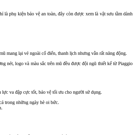
 là phụ kiện bảo vệ an toàn, đây còn được xem là vật sưu tầm dành
mũ mang lại vẻ ngoài cổ điển, thanh lịch nhưng vẫn rất năng động.
ng nét, logo và màu sắc trên mũ đều được đội ngũ thiết kế từ Piaggio
lực va đập cực tốt, bảo vệ tối ưu cho người sử dụng.
cả trong những ngày hè oi bức.
n.