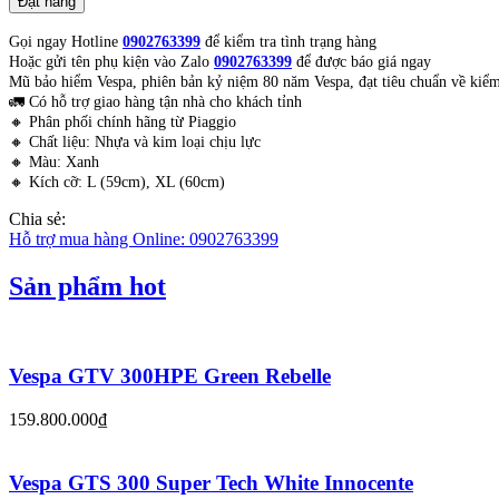
Đặt hàng
Gọi ngay Hotline
0902763399
để kiểm tra tình trạng hàng
Hoặc gửi tên phụ kiện vào Zalo
0902763399
để được báo giá ngay
Mũ bảo hiểm Vespa, phiên bản kỷ niệm 80 năm Vespa, đạt tiêu chuẩn về kiểm
🚛 Có hỗ trợ giao hàng tận nhà cho khách tỉnh
🔸 Phân phối chính hãng từ Piaggio
🔸 Chất liệu: Nhựa và kim loại chịu lực
🔸 Màu: Xanh
🔸 Kích cỡ: L (59cm), XL (60cm)
Chia sẻ:
Hỗ trợ mua hàng Online:
0902763399
Sản phẩm hot
Vespa GTV 300HPE Green Rebelle
159.800.000₫
Vespa GTS 300 Super Tech White Innocente