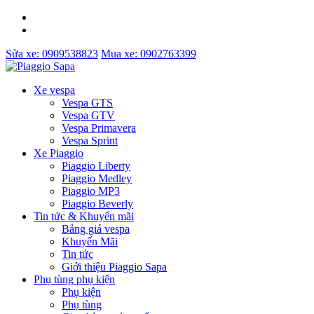
Sửa xe: 0909538823
Mua xe: 0902763399
Xe vespa
Vespa GTS
Vespa GTV
Vespa Primavera
Vespa Sprint
Xe Piaggio
Piaggio Liberty
Piaggio Medley
Piaggio MP3
Piaggio Beverly
Tin tức & Khuyến mãi
Bảng giá vespa
Khuyến Mãi
Tin tức
Giới thiệu Piaggio Sapa
Phụ tùng phụ kiện
Phụ kiện
Phụ tùng