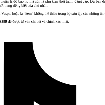
huần là đồ bảo hộ mà còn là phụ kiện thời trang đẳng cấp. Dù bạn đan
i trang riêng biệt của chủ nhân.
espa, hoặc là "item" không thể thiếu trong bộ sưu tập của những tín 
3399
để được tư vấn chi tiết và chính xác nhất.