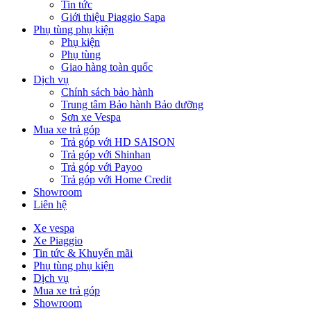
Tin tức
Giới thiệu Piaggio Sapa
Phụ tùng phụ kiện
Phụ kiện
Phụ tùng
Giao hàng toàn quốc
Dịch vụ
Chính sách bảo hành
Trung tâm Bảo hành Bảo dưỡng
Sơn xe Vespa
Mua xe trả góp
Trả góp với HD SAISON
Trả góp với Shinhan
Trả góp với Payoo
Trả góp với Home Credit
Showroom
Liên hệ
Xe vespa
Xe Piaggio
Tin tức & Khuyến mãi
Phụ tùng phụ kiện
Dịch vụ
Mua xe trả góp
Showroom