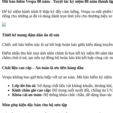
Mũ bảo hiểm Vespa 80 năm - Tuyệt tác kỷ niệm 80 năm thành lậ
Để kỷ niệm hành trình 8 thập kỷ đầy cảm hứng, Vespa ra mắt phiên
riêng cho những ai đã và đang dành trọn tình yêu cho thương hiệu xe 
Thiết kế mang đậm dấu ấn di sản
Chiếc mũ bảo hiểm này là sự kết hợp hoàn hảo giữa kiểu dáng truyền 
Điểm nhấn thu hút mọi ánh nhìn chính là họa tiết kỷ niệm 80 năm làm
chăm chút tỉ mỉ, tạo nên sự đồng bộ hoàn hảo khi kết hợp cùng các m
Chất liệu cao cấp – An toàn là ưu tiên hàng đầu
Vespa không bao giờ thỏa hiệp với sự an toàn. Mũ bảo hiểm kỷ niệm 8
Lớp lót êm ái:
Sử dụng chất liệu vải kháng khuẩn, thoáng khí,
Kính chắn gió cao cấp:
Độ trong suốt tuyệt đối, chống tia UV
Khóa cài an toàn:
Hệ thống khóa chắc chắn, dễ dàng thao tác
Món phụ kiện độc bản cho bộ sưu tập