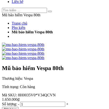
Liên hệ
Mũ bảo hiểm Vespa 80th
Trang chủ
Phụ kiện
Mũ bảo hiểm Vespa 80th
Mũ bảo hiểm Vespa 80th
Thương hiệu:
Vespa
Tình trạng:
Còn hàng
Mã SKU:
8H0035V0*V34QCVN
1.650.000₫
Số lượng:
-
+