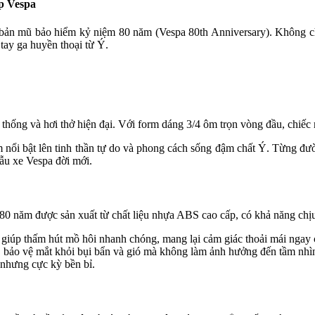
p Vespa
 bản mũ bảo hiểm kỷ niệm 80 năm (Vespa 80th Anniversary). Không chỉ
tay ga huyền thoại từ Ý.
thống và hơi thở hiện đại. Với form dáng 3/4 ôm trọn vòng đầu, chiếc 
 nổi bật lên tinh thần tự do và phong cách sống đậm chất Ý. Từng đườ
ẫu xe Vespa đời mới.
0 năm được sản xuất từ chất liệu nhựa ABS cao cấp, có khả năng chịu 
 giúp thấm hút mồ hôi nhanh chóng, mang lại cảm giác thoải mái ngay 
, bảo vệ mắt khỏi bụi bẩn và gió mà không làm ảnh hưởng đến tầm nhì
 nhưng cực kỳ bền bỉ.