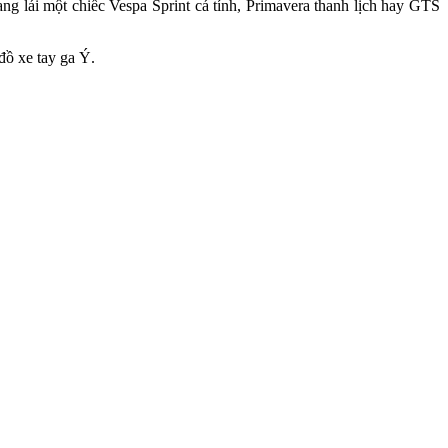
g lái một chiếc Vespa Sprint cá tính, Primavera thanh lịch hay GTS
đồ xe tay ga Ý.