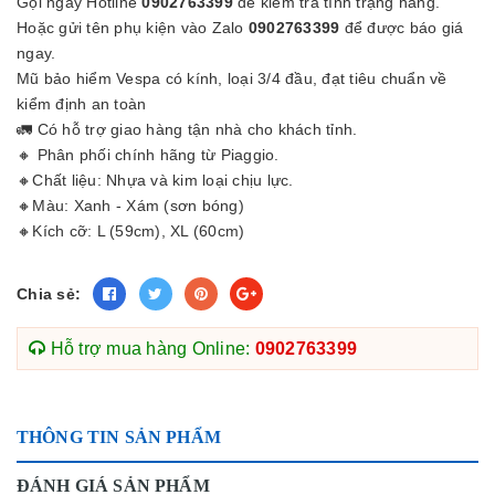
Gọi ngay Hotline
0902763399
để kiểm tra tình trạng hàng.
Hoặc gửi tên phụ kiện vào Zalo
0902763399
để được báo giá
ngay.
Mũ bảo hiểm Vespa có kính, loại 3/4 đầu, đạt tiêu chuẩn về
kiểm định an toàn
🚛 Có hỗ trợ giao hàng tận nhà cho khách tỉnh.
🔸 Phân phối chính hãng từ Piaggio.
🔸Chất liệu: Nhựa và kim loại chịu lực.
🔸Màu: Xanh - Xám (sơn bóng)
🔸Kích cỡ: L (59cm), XL (60cm)
Chia sẻ:
Hỗ trợ mua hàng Online:
0902763399
THÔNG TIN SẢN PHẨM
ĐÁNH GIÁ SẢN PHẨM