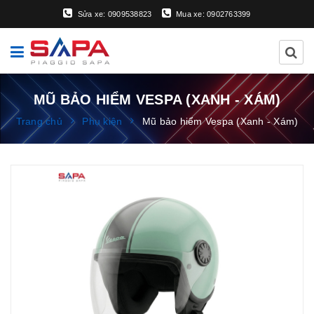
Sửa xe: 0909538823
Mua xe: 0902763399
MŨ BẢO HIỂM VESPA (XANH - XÁM)
Trang chủ
Phụ kiện
Mũ bảo hiểm Vespa (Xanh - Xám)