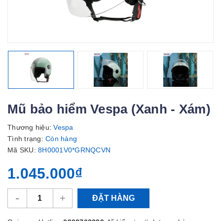
Mũ bảo hiểm Vespa (Xanh - Xám)
Thương hiệu:
Vespa
Tình trạng:
Còn hàng
Mã SKU:
8H0001V0*GRNQCVN
1.045.000₫
-
+
ĐẶT HÀNG