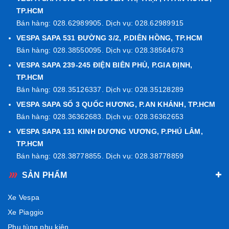
TP.HCM
Bán hàng: 028.62989905. Dịch vụ: 028.62989915
VESPA SAPA 531 ĐƯỜNG 3/2, P.DIÊN HỒNG, TP.HCM
Bán hàng: 028.38550095. Dịch vụ: 028.38564673
VESPA SAPA 239-245 ĐIỆN BIÊN PHỦ, P.GIA ĐỊNH,
Hoàn hảo cho phong cách sống hiện đại
TP.HCM
Bán hàng: 028.35126337. Dịch vụ: 028.35128289
Không chỉ bảo vệ, chiếc mũ còn là phụ kiện thời trang, giúp
người đội thể hiện gu thẩm mỹ và phong thái tự tin. Dù đi làm,
VESPA SAPA SỐ 3 QUỐC HƯƠNG, P.AN KHÁNH, TP.HCM
dạo phố hay du lịch, mũ bảo hiểm Vespa luôn mang lại vẻ
Bán hàng: 028.36362683. Dịch vụ: 028.36362653
ngoài tinh gọn, sang trọng và đậm cá tính riêng.
VESPA SAPA 131 KINH DƯƠNG VƯƠNG, P.PHÚ LÂM,
TP.HCM
Thiết kế ôm đầu vừa vặn,
phù hợp cho cả nam và nữ
, dễ
Bán hàng: 028.38778855. Dịch vụ: 028.38778859
dàng kết hợp cùng trang phục hằng ngày hay đồ phượt nhẹ
nhàng cuối tuần.
SẢN PHẨM
Đến ngay
Piaggio SAPA
để sở hữu mũ bảo hiểm Vespa 3/4 có
Xe Vespa
kính màu xanh sọc xám chính hãng hoặc liên hệ
Hotline
Xe Piaggio
0902763399
để được tư vấn và đặt hàng một cách nhanh
chóng.
Phụ tùng phụ kiện