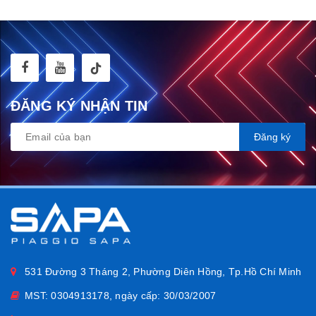
ĐĂNG KÝ NHẬN TIN
Đăng ký
Thiết kế tinh tế – Màu sắc hiện đại
Màu
xanh pastel phối sọc xám
trung tâm mang đến cảm giác
trẻ trung, nhẹ nhàng
nhưng vẫn đậm chất sang trọng. Kết
hợp cùng logo Vespa in nổi ở phía sau, chiếc mũ thể hiện tinh
thần tinh tế và thời thượng.
Lớp sơn phủ bóng cao cấp giúp bề mặt mũ luôn sáng đẹp,
bền
màu và chống trầy xước
.
531 Đường 3 Tháng 2, Phường Diên Hồng, Tp.Hồ Chí Minh
MST: 0304913178, ngày cấp: 30/03/2007