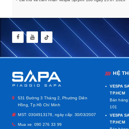
HỆ T
VESPA SA
TP.HCM
531 Đường 3 Tháng 2, Phường Diên
Bán hàng:
Hồng, Tp.Hồ Chí Minh
101
MST: 0304913178, ngày cấp: 30/03/2007
VESPA S
TP.HCM
Mua xe:
090 276 33 99
Bán hàng: