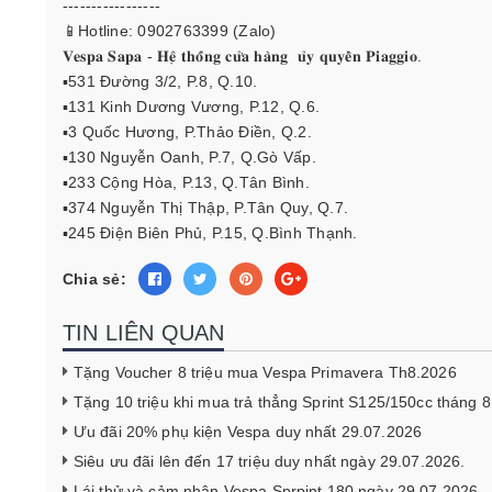
-----------------
📱Hotline: 0902763399 (Zalo)
𝐕𝐞𝐬𝐩𝐚 𝐒𝐚𝐩𝐚 - 𝐇𝐞̣̂ 𝐭𝐡𝐨̂́𝐧𝐠 𝐜𝐮̛̉𝐚 𝐡𝐚̀𝐧𝐠 𝐮̉𝐲 𝐪𝐮𝐲𝐞̂̀𝐧 𝐏𝐢𝐚𝐠𝐠𝐢𝐨.
▪️531 Đường 3/2, P.8, Q.10.
▪️131 Kinh Dương Vương, P.12, Q.6.
▪️3 Quốc Hương, P.Thảo Điền, Q.2.
▪️130 Nguyễn Oanh, P.7, Q.Gò Vấp.
▪️233 Cộng Hòa, P.13, Q.Tân Bình.
▪️374 Nguyễn Thị Thập, P.Tân Quy, Q.7.
▪️245 Điện Biên Phủ, P.15, Q.Bình Thạnh.
Chia sẻ:
TIN LIÊN QUAN
Tặng Voucher 8 triệu mua Vespa Primavera Th8.2026
Tặng 10 triệu khi mua trả thẳng Sprint S125/150cc tháng 
Ưu đãi 20% phụ kiện Vespa duy nhất 29.07.2026
Siêu ưu đãi lên đến 17 triệu duy nhất ngày 29.07.2026.
Lái thử và cảm nhận Vespa Sprpint 180 ngày 29.07.2026