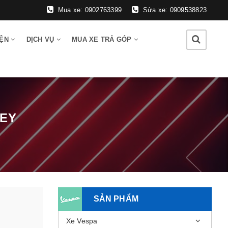
Mua xe: 0902763399
Sửa xe: 0909538823
IỆN
DỊCH VỤ
MUA XE TRẢ GÓP
LEY
SẢN PHẨM
Xe Vespa