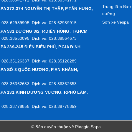
Trung tâm Bảo
PA 372-374 NGUYỄN THỊ THẬP, P.TÂN HƯNG,
dưỡng
Sơn xe Vespa
 028.62989905. Dịch vụ: 028.62989915
PA 531 ĐƯỜNG 3/2, P.DIÊN HỒNG, TP.HCM
 028.38550095. Dịch vụ: 028.38564673
PA 239-245 ĐIỆN BIÊN PHỦ, P.GIA ĐỊNH,
 028.35126337. Dịch vụ: 028.35128289
APA SỐ 3 QUỐC HƯƠNG, P.AN KHÁNH,
 028.36362683. Dịch vụ: 028.36362653
APA 131 KINH DƯƠNG VƯƠNG, P.PHÚ LÂM,
 028.38778855. Dịch vụ: 028.38778859
© Bản quyền thuộc về Piaggio Sapa