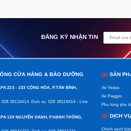
ĐĂNG KÝ NHẬN TIN
HỐNG CỬA HÀNG & BẢO DƯỠNG
SẢN PH
PA 223 - 233 CỘNG HÒA, P.TÂN BÌNH,
Xe Vespa
Xe Piaggio
 028.38116414. Dịch vụ: 028.38116414 - Line
Phụ tùng phụ k
DỊCH V
APA 130 NGUYỄN OANH, P.HẠNH THÔNG,
Chính sách bả
 028.38941772. Dịch vụ: 028.38941771