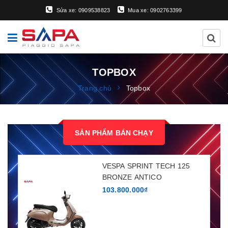
Sửa xe: 0909538823
Mua xe: 0902763399
TOPBOX
Trang chủ
Topbox
SẢN PHẨM BÁN CHẠY
VESPA SPRINT TECH 125
BRONZE ANTICO
103.800.000₫