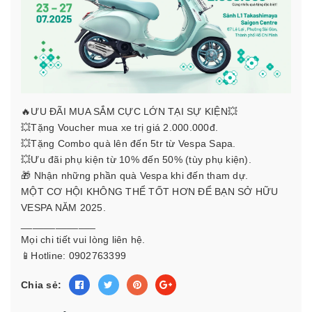
🔥ƯU ĐÃI MUA SẮM CỰC LỚN TẠI SỰ KIỆN💥
💥Tặng Voucher mua xe trị giá 2.000.000đ.
💥Tặng Combo quà lên đến 5tr từ Vespa Sapa.
💥Ưu đãi phụ kiện từ 10% đến 50% (tùy phụ kiện).
🎁 Nhận những phần quà Vespa khi đến tham dự.
MỘT CƠ HỘI KHÔNG THỂ TỐT HƠN ĐỂ BẠN SỞ HỮU
VESPA NĂM 2025.
_____________
Mọi chi tiết vui lòng liên hệ.
📱Hotline:
0902763399
Chia sẻ: