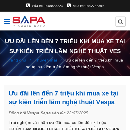
Sửa xe: 0909538823
Mua xe: 0902763399
ƯU ĐÃI LÊN ĐẾN 7 TRIỆU KHI MUA XE TẠI
SỰ KIỆN TRIỄN LÃM NGHỆ THUẬT VES
Trang chủ
Khuyến mãi
Ưu đãi lên đến 7 triệu khi mua
xe tại sự kiện triễn lãm nghệ thuật Vespa
Ưu đãi lên đến 7 triệu khi mua xe tại
sự kiện triễn lãm nghệ thuật Vespa
Đăng bởi
Vespa Sapa
vào lúc 22/07/2025
Trải nghiệm và nhận ưu đãi mua xe lên đến 7 Triệu:
TRIỂN LÃM NGHỆ THUẬT THIẾT KẾ & CHẾ TÁC VESPA