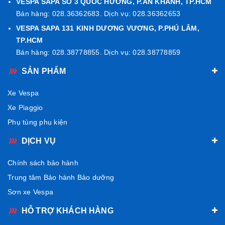
VESPA SAPA SỐ 3 QUỐC HƯƠNG, P.AN KHÁNH, TP.HCM
Bán hàng: 028.36362683. Dịch vụ: 028.36362653
VESPA SAPA 131 KINH DƯƠNG VƯƠNG, P.PHÚ LÂM,
TP.HCM
Bán hàng: 028.38778855. Dịch vụ: 028.38778859
SẢN PHẨM
Xe Vespa
Xe Piaggio
Phụ tùng phụ kiện
DỊCH VỤ
Chính sách bảo hành
Trung tâm Bảo hành Bảo dưỡng
Sơn xe Vespa
HỖ TRỢ KHÁCH HÀNG