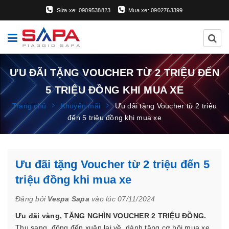
Sửa xe: 0909538823
Mua xe: 0902763399
ƯU ĐÃI TẶNG VOUCHER TỪ 2 TRIỆU ĐẾN
5 TRIỆU ĐỒNG KHI MUA XE
Trang chủ
Khuyến mãi
Ưu đãi tặng Voucher từ 2 triệu
đến 5 triệu đồng khi mua xe
Ưu đãi tặng Voucher từ 2 triệu đến 5
triệu đồng khi mua xe
Đăng bởi
Vespa Sapa
vào lúc 07/11/2024
Ưu đãi vàng, TẶNG NGHÌN VOUCHER 2 TRIỆU ĐỒNG.
Thu sang, đông đến xuân lại về, dành tặng cơ hội mua xe