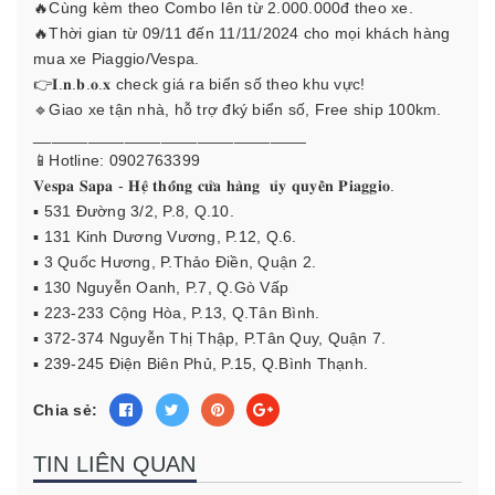
🔥Cùng kèm theo Combo lên từ 2.000.000đ theo xe.
🔥Thời gian từ 09/11 đến 11/11/2024 cho mọi khách hàng
mua xe Piaggio/Vespa.
👉𝐈.𝐧.𝐛.𝐨.𝐱 check giá ra biển số theo khu vực!
🔹Giao xe tận nhà, hỗ trợ đký biển số, Free ship 100km.
______________________________
📱Hotline:
0902763399
𝐕𝐞𝐬𝐩𝐚 𝐒𝐚𝐩𝐚 - 𝐇𝐞̣̂ 𝐭𝐡𝐨̂́𝐧𝐠 𝐜𝐮̛̉𝐚 𝐡𝐚̀𝐧𝐠 𝐮̉𝐲 𝐪𝐮𝐲𝐞̂̀𝐧 𝐏𝐢𝐚𝐠𝐠𝐢𝐨.
▪️ 531 Đường 3/2, P.8, Q.10.
▪️ 131 Kinh Dương Vương, P.12, Q.6.
▪️ 3 Quốc Hương, P.Thảo Điền, Quận 2.
▪️ 130 Nguyễn Oanh, P.7, Q.Gò Vấp
▪️ 223-233 Cộng Hòa, P.13, Q.Tân Bình.
▪️ 372-374 Nguyễn Thị Thập, P.Tân Quy, Quận 7.
▪️ 239-245 Điện Biên Phủ, P.15, Q.Bình Thạnh.
Chia sẻ:
TIN LIÊN QUAN