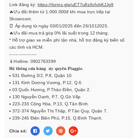
Link đăng ký:
https://forms.gle/uET7u8sXcfohKJJg9
🔥Ưu đãi thêm từ 1.000.000đ khi mua trực tiếp tại
Showroom.
⏰ Áp dụng từ ngày 03/01/2025 đến 26/1012025.
🔥Ưu đãi mua trả góp 0% lãi suất trong 12 tháng.
* Hỗ trợ giao xe miễn phí tận nhà, hỗ trợ đăng ký biển số
các tỉnh và HCM.
-----------------
📱Hotline: 0902763399
𝐇𝐞̣̂ 𝐭𝐡𝐨̂́𝐧𝐠 𝐜𝐮̛̉𝐚 𝐡𝐚̀𝐧𝐠 𝐮̉𝐲 𝐪𝐮𝐲𝐞̂̀𝐧 𝐏𝐢𝐚𝐠𝐠𝐢𝐨.
▪️ 531 Đường 3/2, P.8, Quận 10.
▪️ 131 Kinh Dương Vương, P.12, Q.6.
▪️ 03 Quốc Hương, P.Thảo Điền, Quận 2.
▪️ 130 Nguyễn Oanh, P.7, Q.Gò Vấp
▪️ 223-233 Cộng Hòa, P.13, Q.Tân Bình.
▪️ 372-374 Nguyễn Thị Thập, P.Tân Quy, Quận 7.
▪️ 239-245 Điện Biên Phủ, P.15, Q.Bình Thạnh.
Chia sẻ: