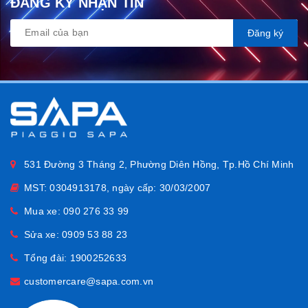
ĐĂNG KÝ NHẬN TIN
Đăng ký
531 Đường 3 Tháng 2, Phường Diên Hồng, Tp.Hồ Chí Minh
MST: 0304913178, ngày cấp: 30/03/2007
Mua xe:
090 276 33 99
Sửa xe:
0909 53 88 23
Tổng đài:
1900252633
customercare@sapa.com.vn