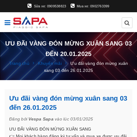
Sửa xe: 0909538823
Mua xe: 0902763399
ƯU ĐÃI VÀNG ĐÓN MỪNG XUÂN SANG 03
ĐẾN 20.01.2025
Trang chủ
Khuyến mãi
Ưu đãi vàng đón mừng xuân
sang 03 đến 26.01.2025
Ưu đãi vàng đón mừng xuân sang 03
đến 26.01.2025
Đăng bởi
Vespa Sapa
vào lúc 03/01/2025
ƯU ĐÃI VÀNG ĐÓN MỪNG XUÂN SANG
👉 Mọi khách hàng đăng ký tư vấn và mua xe được ưu đãi