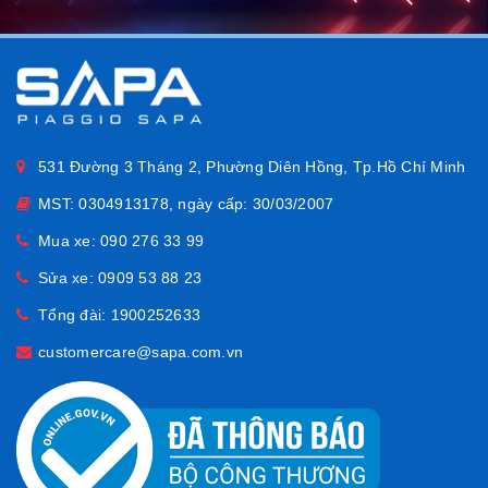
Ngoại hình của bản Sprint 125 80th so với thế hệ hiện
tại, tuy nhiên có sự khác biệt như phần hong được tạo
khe gió giúp giảm nhiệt tốt hơn, thông số động cơ Iget
125 được tinh chỉnh tiết kiệm nhiên liệu 1.85l/100km.
531 Đường 3 Tháng 2, Phường Diên Hồng, Tp.Hồ Chí Minh
MST: 0304913178, ngày cấp: 30/03/2007
Mua xe:
090 276 33 99
Sửa xe:
0909 53 88 23
Tổng đài:
1900252633
customercare@sapa.com.vn
Sự thay đổi nổi bật ở thiết kế bên ngoài dễ nhận thấy
như: Cavat đổi mới thiết kế, khác biệt so với các dòng