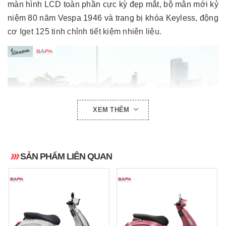
màn hình LCD toàn phần cực kỳ đẹp mắt, bộ mân mới kỷ
niệm 80 năm Vespa 1946 và trang bị khóa Keyless, động
cơ Iget 125 tinh chỉnh tiết kiệm nhiên liệu.
XEM THÊM
SẢN PHẨM LIÊN QUAN
Phiên bản đặc biệt này sử dụng màu xanh Verde
Pastello, lấy cảm hứng từ mẫu Vespa 98 ra mắt vào năm