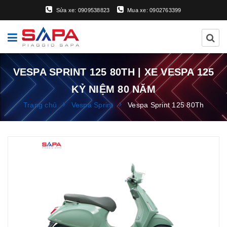
Sửa xe: 0909538823
Mua xe: 0902763399
VESPA SPRINT 125 80TH | XE VESPA 125
KỶ NIỆM 80 NĂM
Trang chủ
Vespa Sprint
Vespa Sprint 125 80Th