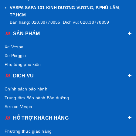
chỉnh cho công suất 10,6 mã lực, mô-men xoắn 10,4 Nm
VESPA SAPA 131 KINH DƯƠNG VƯƠNG, P.PHÚ LÂM,
và chỉ tiêu hao 1.85l/100km (tiêu hao ít nhất trong tất cả
TP.HCM
Bán hàng: 028.38778855. Dịch vụ: 028.38778859
các dòng xe Vespa từ trước đến nay). Và lần đầu tiên
trang bị đồng hồ LCD toàn phần sắc nét và hiện đại có
SẢN PHẨM
thể kết nối điện thoại.
Xe Vespa
Xe Piaggio
Phụ tùng phụ kiện
DỊCH VỤ
Chính sách bảo hành
Trung tâm Bảo hành Bảo dưỡng
Sơn xe Vespa
HỖ TRỢ KHÁCH HÀNG
Phương thức giao hàng