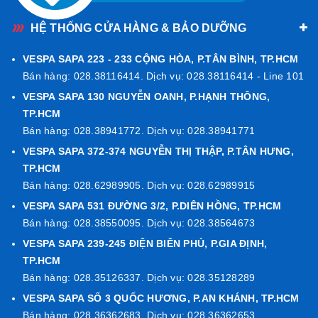
Vespa Sprint khác, tay dắc sơn tông màu xanh cùng tông
HỆ THỐNG CỬA HÀNG & BẢO DƯỠNG
màu xe, kính hậu khắc logo biểu tượng 80th và cũng
được sơn cùng tông màu xe. Yên thay đổi màu da mang
VESPA SAPA 223 - 233 CỘNG HÒA, P.TÂN BÌNH, TP.HCM
tông màu xanh đậm tạo điểm nhất đặc trưng.
Bán hàng: 028.38116414. Dịch vụ: 028.38116414 - Line 101
VESPA SAPA 130 NGUYỄN OANH, P.HẠNH THÔNG,
TP.HCM
Bán hàng: 028.38941772. Dịch vụ: 028.38941771
VESPA SAPA 372-374 NGUYỄN THỊ THẬP, P.TÂN HƯNG,
TP.HCM
Bán hàng: 028.62989905. Dịch vụ: 028.62989915
VESPA SAPA 531 ĐƯỜNG 3/2, P.DIÊN HỒNG, TP.HCM
Bán hàng: 028.38550095. Dịch vụ: 028.38564673
VESPA SAPA 239-245 ĐIỆN BIÊN PHỦ, P.GIA ĐỊNH,
TP.HCM
Bán hàng: 028.35126337. Dịch vụ: 028.35128289
VESPA SAPA SỐ 3 QUỐC HƯƠNG, P.AN KHÁNH, TP.HCM
Thay đổi lớn nhất ở động cơ Iget 125cc đã được tinh
Bán hàng: 028.36362683. Dịch vụ: 028.36362653