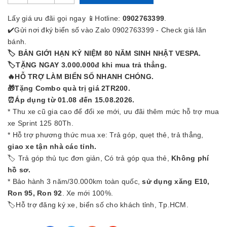
Lấy giá ưu đãi gọi ngay 📱Hotline:
0902763399
.
✔️Gửi nơi đký biển số vào
Zalo 0902763399
- Check giá lăn
bánh.
🏷 BẢN GIỚI HẠN KỶ NIỆM 80 NĂM SINH NHẬT VESPA.
🏷TẶNG NGAY 3.000.000đ khi mua trả thẳng.
🔥HỖ TRỢ LÀM BIỂN SỐ NHANH CHÓNG.
🎁Tặng Combo quà trị giá 2TR200.
⏰Áp dụng từ 01.08 đến 15.08.2026.
* Thu xe cũ gia cao để đổi xe mới, ưu đãi thêm mức hỗ trợ mua
xe Sprint 125 80Th.
* Hỗ trợ phương thức mua xe: Trả góp, quẹt thẻ, trả thẳng,
giao xe tận nhà các tỉnh.
🏷 Trả góp thủ tục đơn giản, Có trả góp qua thẻ,
Không phí
hồ sơ.
* Bảo hành 3 năm/30.000km toàn quốc,
sử dụng xăng E10,
Ron 95, Ron 92
. Xe mới 100%.
🏷Hỗ trợ đăng ký xe, biển số cho khách tỉnh, Tp.HCM.