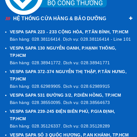
HỆ THỐNG CỬA HÀNG & BẢO DƯỠNG
VESPA SAPA 223 - 233 CỘNG HÒA, P.TÂN BÌNH, TP.HCM
Bán hàng: 028.38116414. Dịch vụ: 028.38116414 - Line 101
VESPA SAPA 130 NGUYỄN OANH, P.HẠNH THÔNG,
TP.HCM
Bán hàng: 028.38941772. Dịch vụ: 028.38941771
VESPA SAPA 372-374 NGUYỄN THỊ THẬP, P.TÂN HƯNG,
Cá nhân hóa phong cách với bộ Sport Kit
TP.HCM
Bộ Sport Kit với các màu
Acid Green (Xanh lá), Fluo
Bán hàng: 028.62989905. Dịch vụ: 028.62989915
Red (Đỏ) và Vivid Blue (Xanh dương)
giúp người dùng
VESPA SAPA 531 ĐƯỜNG 3/2, P.DIÊN HỒNG, TP.HCM
“độ” mâm xe theo cá tính riêng. Các chi tiết như mâm xe,
Bán hàng: 028.38550095. Dịch vụ: 028.38564673
yên xe, cà vạt carbon và tem thể thao được thiết kế để
VESPA SAPA 239-245 ĐIỆN BIÊN PHỦ, P.GIA ĐỊNH,
tạo nên phong cách đậm chất thể thao và nổi bật trên
TP.HCM
phố.
Bán hàng: 028.35126337. Dịch vụ: 028.35128289
VESPA SAPA SỐ 3 QUỐC HƯƠNG, P.AN KHÁNH, TP.HCM