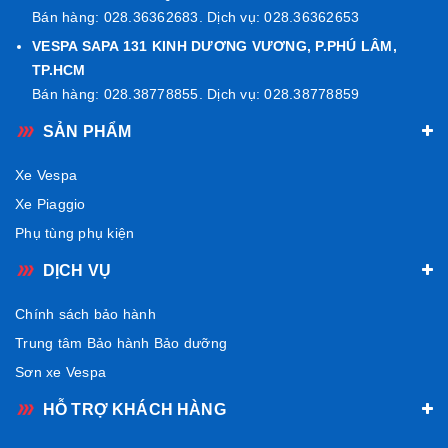
Bán hàng: 028.36362683. Dịch vụ: 028.36362653
VESPA SAPA 131 KINH DƯƠNG VƯƠNG, P.PHÚ LÂM,
TP.HCM
Bán hàng: 028.38778855. Dịch vụ: 028.38778859
SẢN PHẨM
Xe Vespa
Xe Piaggio
Phụ tùng phụ kiện
DỊCH VỤ
Chính sách bảo hành
Động cơ mạnh mẽ, tiết kiệm nhiên liệu
Trung tâm Bảo hành Bảo dưỡng
Vespa Sprint S 125 được trang bị
động cơ i-Get 125cc
Sơn xe Vespa
công suất 7.9kW (10.7Hp) tại 7.700 vòng/phút, mô-men
HỖ TRỢ KHÁCH HÀNG
xoắn 10.4 Nm tại 5.000 vòng/phút. Tiêu thụ nhiên liệu chỉ