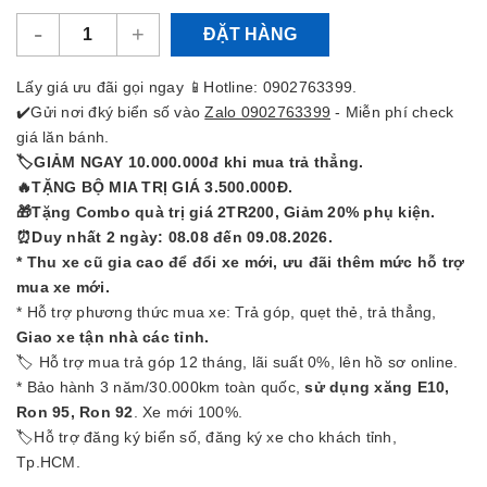
-
+
ĐẶT HÀNG
Lấy giá ưu đãi gọi ngay 📱Hotline:
0902763399.
✔️Gửi nơi đký biển số vào
Zalo 0902763399
- Miễn phí check
giá lăn bánh.
🏷GIẢM NGAY 10.000.000đ khi mua trả thẳng.
🔥TẶNG BỘ MIA TRỊ GIÁ 3.500.000Đ.
🎁Tặng Combo quà trị giá 2TR200, Giảm 20% phụ kiện.
⏰Duy nhất 2 ngày: 08.08 đến 09.08.2026.
* Thu xe cũ gia cao để đổi xe mới, ưu đãi thêm mức hỗ trợ
mua xe mới.
* Hỗ trợ phương thức mua xe: Trả góp, quẹt thẻ, trả thẳng,
Giao xe tận nhà các tỉnh.
🏷 Hỗ trợ mua trả góp 12 tháng, lãi suất 0%, lên hồ sơ online.
* Bảo hành 3 năm/30.000km toàn quốc,
sử dụng xăng E10,
Ron 95, Ron 92
. Xe mới 100%.
🏷Hỗ trợ đăng ký biển số, đăng ký xe cho khách tỉnh,
Tp.HCM.