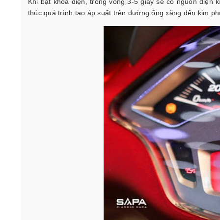
Khi bật khóa điện, trong vòng 3-5 giây sẽ có nguồn điện 
thúc quá trình tạo áp suất trên đường ống xăng đến kim p