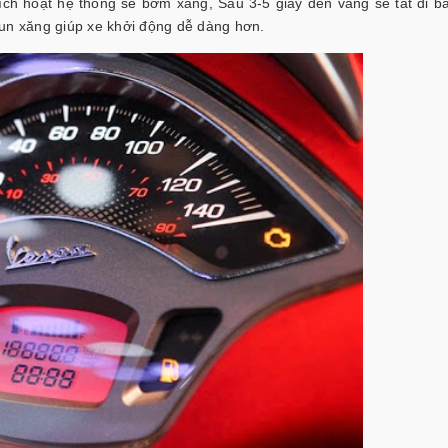
kích hoạt hệ thống sẽ bơm xăng, Sau 3-5 giây đèn vàng sẽ tắt đi bá
hun xăng giúp xe khởi động dễ dàng hơn.