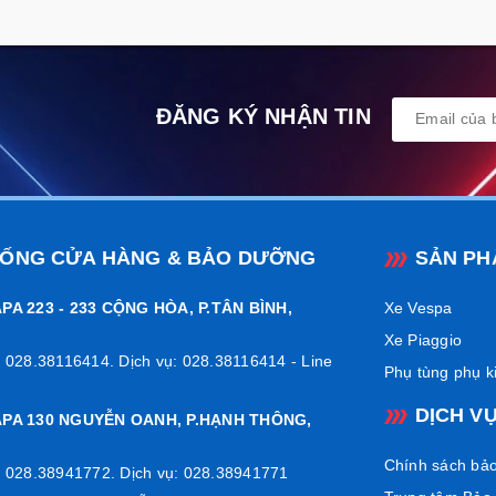
ĐĂNG KÝ NHẬN TIN
HỐNG CỬA HÀNG & BẢO DƯỠNG
SẢN PH
PA 223 - 233 CỘNG HÒA, P.TÂN BÌNH,
Xe Vespa
Xe Piaggio
 028.38116414. Dịch vụ: 028.38116414 - Line
Phụ tùng phụ k
DỊCH V
APA 130 NGUYỄN OANH, P.HẠNH THÔNG,
Chính sách bả
 028.38941772. Dịch vụ: 028.38941771