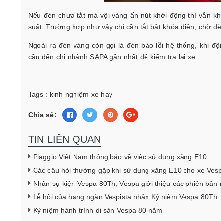
Nếu đèn chưa tắt mà vội vàng ấn nút khởi động thì vẫn k
suất. Trường hợp như vậy chỉ cần tắt bật khóa điện, chờ đèn
Ngoài ra đèn vàng còn gọi là đèn báo lỗi hệ thống, khi 
cần đến chi nhánh SAPA gần nhất để kiểm tra lại xe.
Tags :
kinh nghiệm xe hay
Chia sẻ:
TIN LIÊN QUAN
Piaggio Việt Nam thông báo về việc sử dụng xăng E10
Các câu hỏi thường gặp khi sử dụng xăng E10 cho xe Ves
Nhân sự kiện Vespa 80Th, Vespa giới thiệu các phiên bản
Lễ hội của hàng ngàn Vespista nhân Kỷ niệm Vespa 80Th
Kỷ niệm hành trình di sản Vespa 80 năm