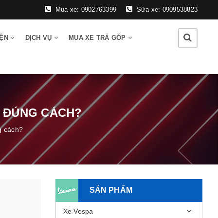
Mua xe: 0902763399
Sửa xe: 0909538823
IỆN
DỊCH VỤ
MUA XE TRẢ GÓP
À ĐÚNG CÁCH?
g cách?
SẢN PHẨM
Xe Vespa