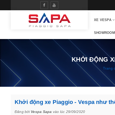
XE VESPA
SHOWROOM
KHỞI ĐỘNG X
Trang 
Khởi động xe Piaggio - Vespa như th
Đăng bởi
Vespa Sapa
vào lúc 29/09/2020