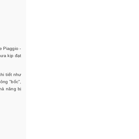
e Piaggio -
hưa kịp đạt
i tiết như
hông "bốc",
khả năng bị