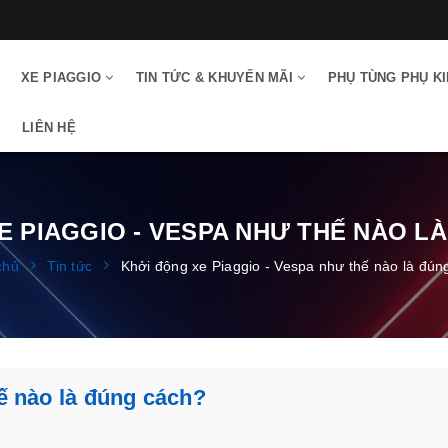
XE PIAGGIO
TIN TỨC & KHUYẾN MÃI
PHỤ TÙNG PHỤ K
LIÊN HỆ
E PIAGGIO - VESPA NHƯ THẾ NÀO L
chủ
Tin tức
Khởi động xe Piaggio - Vespa như thế nào là đún
ế nào là đúng cách?