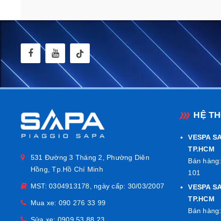
HỆ T
VESPA SA
TP.HCM
531 Đường 3 Tháng 2, Phường Diên
Bán hàng:
Hồng, Tp.Hồ Chí Minh
101
MST: 0304913178, ngày cấp: 30/03/2007
VESPA S
TP.HCM
Mua xe:
090 276 33 99
Bán hàng:
Sửa xe:
0909 53 88 23