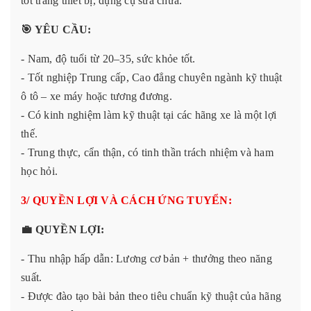
tốt trang thiết bị, dụng cụ sửa chữa.
🎯
YÊU CẦU:
- Nam, độ tuổi từ 20–35, sức khỏe tốt.
- Tốt nghiệp Trung cấp, Cao đẳng chuyên ngành kỹ thuật
ô tô – xe máy hoặc tương đương.
- Có kinh nghiệm làm kỹ thuật tại các hãng xe là một lợi
thế.
- Trung thực, cẩn thận, có tinh thần trách nhiệm và ham
học hỏi.
3/ QUYỀN LỢI VÀ CÁCH ỨNG TUYỂN:
💼
QUYỀN LỢI:
- Thu nhập hấp dẫn: Lương cơ bản + thưởng theo năng
suất.
- Được đào tạo bài bản theo tiêu chuẩn kỹ thuật của hãng