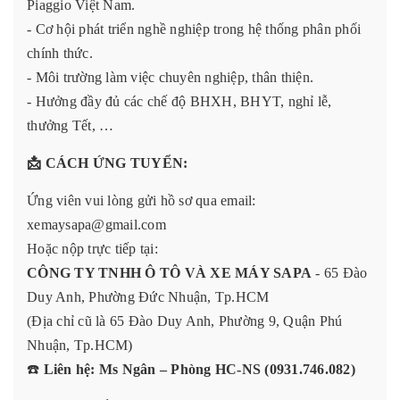
Piaggio Việt Nam.
- Cơ hội phát triển nghề nghiệp trong hệ thống phân phối
chính thức.
- Môi trường làm việc chuyên nghiệp, thân thiện.
- Hưởng đầy đủ các chế độ BHXH, BHYT, nghỉ lễ,
thưởng Tết, …
📩
CÁCH ỨNG TUYỂN:
Ứng viên vui lòng gửi hồ sơ qua email:
xemaysapa@gmail.com
Hoặc nộp trực tiếp tại:
CÔNG TY TNHH Ô TÔ VÀ XE MÁY SAPA
- 65 Đào
Duy Anh, Phường Đức Nhuận, Tp.HCM
(Địa chỉ cũ là 65 Đào Duy Anh, Phường 9, Quận Phú
Nhuận, Tp.HCM)
☎️
Liên hệ: Ms Ngân – Phòng HC-NS (0931.746.082)