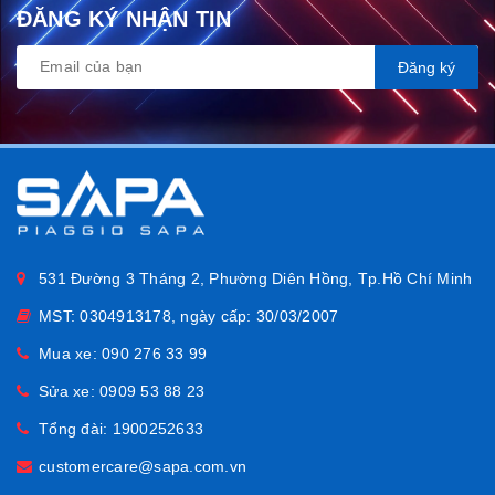
ĐĂNG KÝ NHẬN TIN
Đăng ký
531 Đường 3 Tháng 2, Phường Diên Hồng, Tp.Hồ Chí Minh
MST: 0304913178, ngày cấp: 30/03/2007
Mua xe:
090 276 33 99
Sửa xe:
0909 53 88 23
Tổng đài:
1900252633
customercare@sapa.com.vn